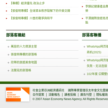
【專欄】經濟優先 政治止步
李錦記健康產品
【張俊明專欄】全球資本秩序裂解下的中美交鋒
榮
【張俊明專欄】川普的戰爭與和平
平潭國際旅遊島亮
點
部落客連結
部落客聯播
萬惡的人力資源主管
WhatsApp
商机(2025)
張俊明專欄的部落格
WhatsApp
欣蒂的旅遊美食地圖
失败、无法连接
法蘭克的部落格
102年度 公關
社會企業亞洲經濟通訊社
國際專業管理亞太年會文化暨
合作提案
活動報名
讀者投稿
廣告刊登
隱私權政
© 2007 Asian Economy News Agency. All Rights Reserve