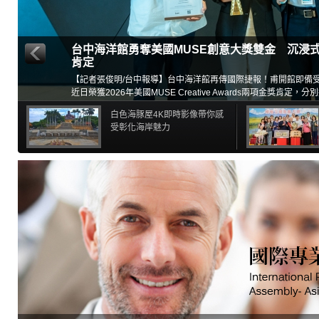
台中海洋館勇奪美國MUSE創意大獎雙金 沉浸
肯定
【記者張俊明/台中報導】台中海洋館再傳國際捷報！甫開館即備
近日榮獲2026年美國MUSE Creative Awards兩項金獎肯定
（Exhibition Experience）」及「沉浸式品牌體驗（Immersive Bra
白色海豚屋4K即時影像帶你感
金獎殊榮，展現台灣在展示設計、空間敘事與數位沉浸式體驗領域
受彰化海岸魅力