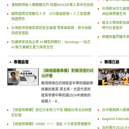
漢翔取得無人機關鍵合作 結盟MAXAR導入革命性技術
台灣歐洲文化論
國際證照培育數位人才 ATS雲端管理 × 人工智慧應
洲這樣照護生命
用證照夯
復旦大學與新加
台灣經濟發展與資訊安全論壇 聚焦無薪假、房市高壓
時代社會進步
與資安風險
榮耀技藝閃耀未來
別讓資安成為企業 AI 轉型絆腳石：Synology 一站式
AI 解方兼顧生產力與安全性
專欄論壇
聯播在線
【賴楊國聰專欄】對賴清德的政
治評價
賴清德現在的頭銜是中華民國副總
統兼民進黨-黨主席，也是代表民
進黨參選中華民國2024年總統的
候選人，8...
【張俊明專欄】放任日本勢力干政 踐踏台灣法治與歷
台中路倒婦人遇貴
史記憶
Isagenix Internat
【張俊明專欄】HRBP（一）淺談 人力資源業務夥伴
百利匯在2016 