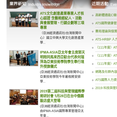
ATS文化創意產業專業人才核
高齡體適能C級
心認證 含藝術經紀人、活動
與會展管理、行銷企劃等三項
ATS國際健康
專業
賽局理論與個
（亞洲經濟通訊社/台灣新聞中
心）國立中興大學文化創意產業
ATS-HRBP
學...
（111年度）A
IPMA-ASIA亞太年會主席郭天
（111年度）A
明陪同馬來西亞駐台代表何瑞
萍為亞東技術學院學生舉行境
（111年度）A
外授旗儀式
網路及社群內容
(亞洲經濟通訊社/台灣新聞中心)
亞東技術學院今年暑假將安排
ATS國際人力
學...
2019 科技與
2019第二屆科技與管理國際學
術研討會 5月28日在台中僑園
飯店盛大登場
(亞洲經濟通訊社/台灣新聞中心)
由IPMA-ASIA國際專業管理亞太
年會...