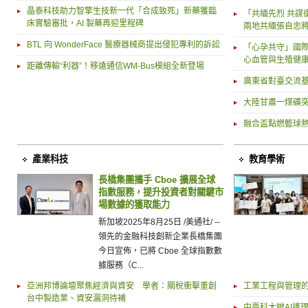
晶泰科技助力智擎生技新一代「合成致死」新藥獲臨
「共緬先烈 共謀
床實驗審批，AI 製藥再迎里程碑
兩地共緬張自忠將
BTL 向 WonderFace 醫療器械商提出侵犯專利的訴訟
「心孕共守」國際
心血管與生殖健
距離傳輸“利器”！移遠通信WM-Bus模組全新登場
廣東省對臺交流
大陸甘肅一煤礦突
融合盃點燃籃球熱
產業科技
教育學術
長橋集團攜手 Cboe 擴展全球
指數服務，提升投資者對關鍵市
場數據的獲取能力
新加坡2025年8月25日 /美通社/ --
領先的金融科技創新企業長橋集團
今日宣佈，已將 Cboe 全球指數數
據服務（C...
亞洲邦博論壇聚焦經濟與資安 學者：關稅衝擊重創
工業工程與管理的
台中製造業、資安漏洞待補
中臺科大辦AI護