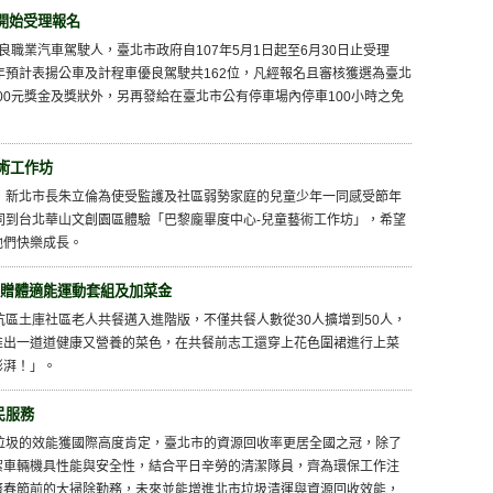
 開始受理報名
良職業汽車駕駛人，臺北市政府自107年5月1日起至6月30日止受理
7)年預計表揚公車及計程車優良駕駛共162位，凡經報名且審核獲選為臺北
00元獎金及獎狀外，另再發給在臺北市公有停車場內停車100小時之免
術工作坊
前夕，新北市長朱立倫為使受監護及社區弱勢家庭的兒童少年一同感受節年
同到台北華山文創園區體驗「巴黎龐畢度中心-兒童藝術工作坊」，希望
他們快樂成長。
雄贈體適能運動套組及加菜金
深坑區土庫社區老人共餐邁入進階版，不僅共餐人數從30人擴增到50人，
推出一道道健康又營養的菜色，在共餐前志工還穿上花色圍裙進行上菜
澎湃！」。
民服務
處理垃圾的效能獲國際高度肯定，臺北市的資源回收率更居全國之冠，除了
潔車輛機具性能與安全性，結合平日辛勞的清潔隊員，齊為環保工作注
曆春節前的大掃除勤務，未來並能增進北市垃圾清運與資源回收效能，