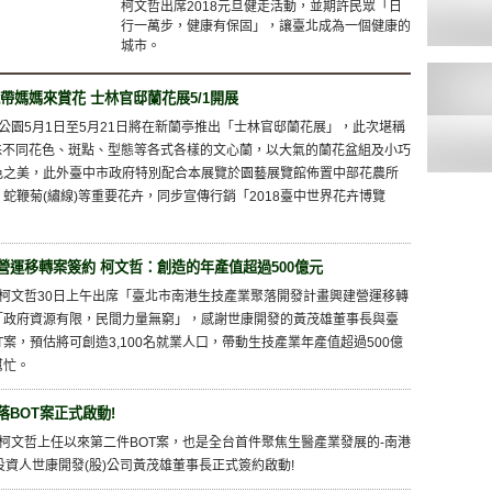
柯文哲出席2018元旦健走活動，並期許民眾「日
行一萬步，健康有保固」，讓臺北成為一個健康的
城市。
帶媽媽來賞花 士林官邸蘭花展5/1開展
公園5月1日至5月21日將在新蘭亭推出「士林官邸蘭花展」，此次堪稱
餘株不同花色、斑點、型態等各式各樣的文心蘭，以大氣的蘭花盆組及小巧
色之美，此外臺中市政府特別配合本展覽於園藝展覽館佈置中部花農所
蛇鞭菊(繡線)等重要花卉，同步宣傳行銷「2018臺中世界花卉博覽
運移轉案簽約 柯文哲：創造的年產值超過500億元
長柯文哲30日上午出席「臺北市南港生技產業聚落開發計畫興建營運移轉
「政府資源有限，民間力量無窮」，感謝世康開發的黃茂雄董事長與臺
案，預估將可創造3,100名就業人口，帶動生技產業年產值超過500億
幫忙。
BOT案正式啟動!
長柯文哲上任以來第二件BOT案，也是全台首件聚焦生醫產業發展的-南港
投資人世康開發(股)公司黃茂雄董事長正式簽約啟動!