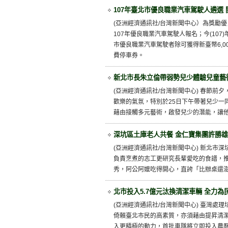
107年臺北市優良職業汽車駕駛人遴選
(亞洲經濟通訊社/台灣新聞中心）為獎勵優
107年優良職業汽車駕駛人報名；今(10
市優良職業汽車駕駛者除可獲得新臺幣6,0
費停車券。
新北市長朱立倫帶弱勢兒少體驗兒童藝
(亞洲經濟通訊社/台灣新聞中心) 春節
歡樂的氣氛，特別於25日下午帶著兒少一
藉由接觸多元藝術，啟發兒少的潛能，讓
深坑區土庫老人共餐 金仁寶集團許勝
(亞洲經濟通訊社/台灣新聞中心) 新北市
負責烹煮的志工更研究長輩愛吃的食譜，
秀，阿公阿嬤吃得開心，直誇「比辦桌還
北市投入5.7億元汰換清潔車輛 全力為
(亞洲經濟通訊社/台灣新聞中心) 臺灣
倚賴臺北市民的高素質，亦須藉由提昇清
入更積極的動力，首批車隊將立即投入農