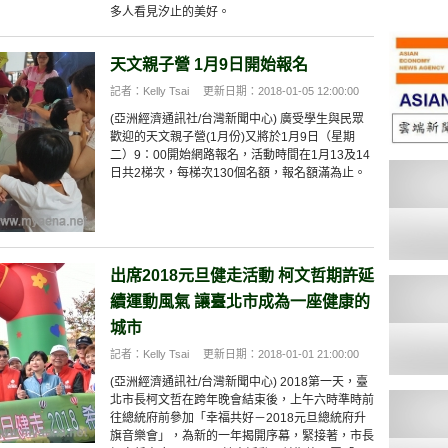
多人看見汐止的美好。
天文親子營 1月9日開始報名
記者：Kelly Tsai
更新日期：2018-01-05 12:00:00
(亞洲經濟通訊社/台灣新聞中心) 廣受學生與民眾
歡迎的天文親子營(1月份)又將於1月9日（星期
二）9：00開始網路報名，活動時間在1月13及14
日共2梯次，每梯次130個名額，報名額滿為止。
出席2018元旦健走活動 柯文哲期許延
續運動風氣 讓臺北市成為一座健康的
城市
記者：Kelly Tsai
更新日期：2018-01-01 21:00:00
(亞洲經濟通訊社/台灣新聞中心) 2018第一天，臺
北市長柯文哲在跨年晚會結束後，上午六時準時前
往總統府前參加「幸福共好－2018元旦總統府升
旗音樂會」，為新的一年揭開序幕，緊接著，市長