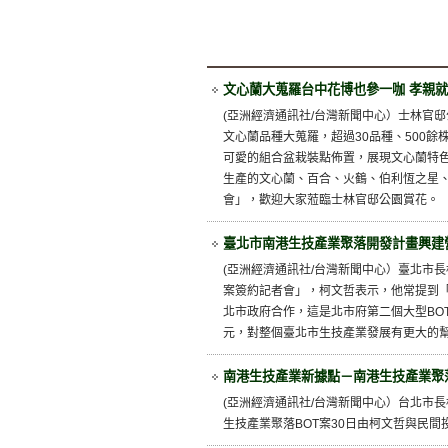
文心蘭大蒐羅台中花博也參一咖 孝親就
(亞洲經濟通訊社/台灣新聞中心）士林官邸
文心蘭品種大蒐羅，超過30品種、500
可愛的組合盆栽裝點佈置，展現文心蘭特
生產的文心蘭、百合、火鶴、伯利恆之星、
會」，歡迎大家蒞臨士林官邸公園賞花。
臺北市南港生技產業聚落開發計畫興建營
(亞洲經濟通訊社/台灣新聞中心）臺北市
案簽約記者會」，柯文哲表示，他常提到
北市政府合作，這是北市府第二個大型BOT
元，對整個臺北市生技產業發展有更大的
南港生技產業新據點－南港生技產業聚落
(亞洲經濟通訊社/台灣新聞中心）台北市
生技產業聚落BOT案30日由柯文哲與民間