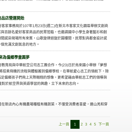
商品店營運開始
府客家事務局於107年1月23日(週二)在新北市客家文化園區舉辦文創商
賓與百餘名愛好客家商品的民眾蒞臨，也邀請國中小學生身著藍衫和創
瞬間感染現場所有來賓，山歌旋律迴旋於圓樓間，民眾對具都會設計感
一個充滿文創氣息的地方。
來為偏鄉學童圓夢
政府教育局與中華航空公司志工團合作，今(23)日於烏來國小舉辦「夢想
，將搭乘飛機的流程與體驗搬到偏鄉學校，在華航愛心志工的領航下，除
滿足偏鄉孩子們飛上天際翱翔的想像，更希望藉由華航志工們的領導與
童對於航空界與英語學習的興趣，立下未來的志向。
劉翼銓在新店內心有機農場種植有機蔬菜，不僅受消費者喜愛，連山羌和穿
上一頁
1
2
3
4
5
下一頁