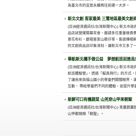
為臺北市的宜居永續再往前邁一大步。
新北文創 客家最美 三鶯地區最美文創
(亞洲經濟通訊社/台灣新聞中心) 新北市政
品店試營運開幕茶會，邀請多位重量級貴
意花布衫，獻唱客家山歌仔等，客語傳唱
的文創商品店印象深刻，讓新北市又多了
華航新北攜手做公益 夢想航班前進烏
(亞洲經濟通訊社/台灣新聞中心) 新北市
航班體驗營｣，透過「擬真飛行」的方式
了讓烏來與福山國小的學童們開闊眼界，
互動， 帶給學童們不同的體驗，並提升學
新鮮可口有機蔬菜 山羌穿山甲來朝聖
(亞洲經濟通訊社/台灣新聞中心) 青農
山甲都頻頻「朝聖」。