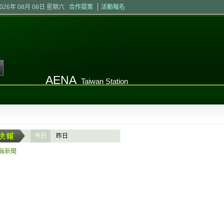
2026年 08月 08日 星期六
合作提案
活動報名
AENA
Taiwan Station
今日
昨日
無新聞
台中海洋館勇奪美國MUSE創意大
示設計獲國際肯定
【記者張俊明/台中報導】台中海洋
甫開館即備受矚目的台中海洋館，近
國MUSE Creative Awards兩
「展覽體驗（Exhibition Experi
品牌體驗（Immersive Brand Exp
榮，展現台灣在展示設計、空間敘