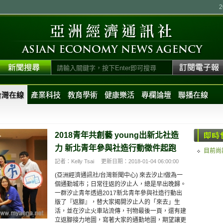
台灣在線
產業科技
教育學術
健康樂活
專欄論壇
聯播在線
2018青年共創藝 young出新北社造
力 新北青年參與社造行動徵件起跑
目前尚
記者：Kelly Tsai
更新日期：2018-01-04 06:00:00
(亞洲經濟通訊社/台灣新聞中心) 來去汐止!做為一
個通勤城市；日常往返的汐止人，總是早出晚歸。
一群汐止青年透過2017新北青年參與社造行動出
版了『返腳』，替大家揭開汐止人的「來去」生
活，並在汐止火車站流傳，刊物最後一頁，還有建
立返腳接力地圖，寫著大家的通勤地圖，期望讓更