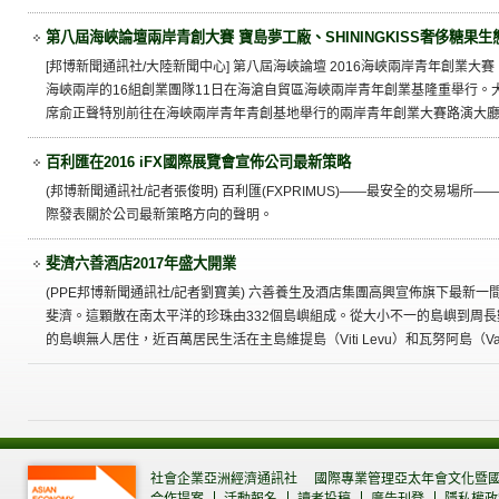
第八屆海峽論壇兩岸青創大賽 寶島夢工廠、SHININGKISS奢侈糖果
[邦博新聞通訊社/大陸新聞中心] 第八屆海峽論壇 2016海峽兩岸青年創業大賽（Cr
海峽兩岸的16組創業團隊11日在海滄自貿區海峽兩岸青年創業基隆重舉行。
席俞正聲特別前往在海峽兩岸青年青創基地舉行的兩岸青年創業大賽路演大
百利匯在2016 iFX國際展覽會宣佈公司最新策略
(邦博新聞通訊社/記者張俊明) 百利匯(FXPRIMUS)——最安全的交易場所——
際發表關於公司最新策略方向的聲明。
斐濟六善酒店2017年盛大開業
(PPE邦博新聞通訊社/記者劉寶美) 六善養生及酒店集團高興宣佈旗下最新
斐濟。這顆散在南太平洋的珍珠由332個島嶼組成。從大小不一的島嶼到周
的島嶼無人居住，近百萬居民生活在主島維提島（Viti Levu）和瓦努阿島（Vanu
社會企業亞洲經濟通訊社
國際專業管理亞太年會文化暨