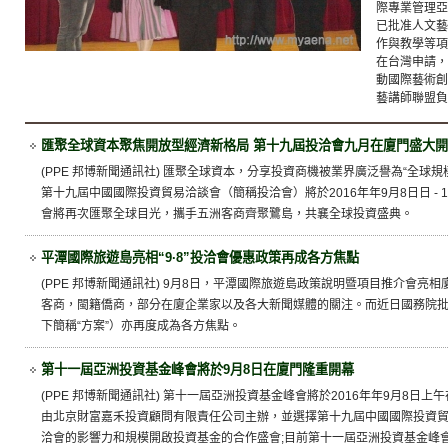
際專業管理亞
已批准人文藝
作與教學等項
在台灣申請，
動國際藝術創
藝講師聯盟負
匯聚全球資本聚焦開放型經濟新格局 第十九屆投洽會九月在廈門盛大
(PPE 邦博新聞通訊社) 匯聚全球資本，分享投資商機被業界廣泛譽為“全球規
第十九屆中國國際投資貿易洽談會（簡稱投洽會）將於2016年年9月8日日 -
會將再次匯聚全球目光，攜手五洲客商齊聚鷺島，共襄全球投資盛典。
平潭國際旅遊島亮相“9·8”投洽會優惠政策再成各方焦點
(PPE 邦博新聞通訊社) 9月8日，平潭國際旅遊島政策說明暨項目推介會亮相廈
客商，閩籍僑商，部分在廈企業家以及各大新聞媒體的關注。而近日國務院批
下簡稱“方案”）亦再度成為各方焦點。
第十一屆亞洲投資基金峰會將於9月8日在廈門隆重開幕
(PPE 邦博新聞通訊社) 第十一屆亞洲投資基金峰會將於2016年年9月8日
由北京財富嘉禾投資顧問有限責任公司主辦，並選擇第十九屆中國國際投資貿易
洽會的影響力和規模開啟投資基金的合作盛會;目前第十一屆亞洲投資基金峰