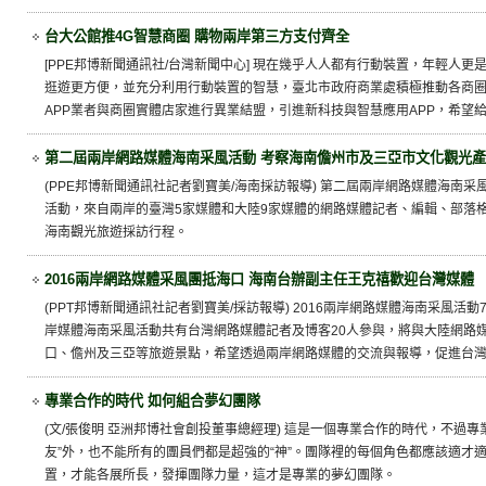
台大公館推4G智慧商圈 購物兩岸第三方支付齊全
[PPE邦博新聞通訊社/台灣新聞中心] 現在幾乎人人都有行動裝置，年輕人
逛遊更方便，並充分利用行動裝置的智慧，臺北市政府商業處積極推動各商
APP業者與商圈實體店家進行異業結盟，引進新科技與智慧應用APP，希望
第二屆兩岸網路媒體海南采風活動 考察海南儋州市及三亞市文化觀光
(PPE邦博新聞通訊社記者劉寶美/海南採訪報導) 第二屆兩岸網路媒體海南采
活動，來自兩岸的臺灣5家媒體和大陸9家媒體的網路媒體記者、編輯、部落格
海南觀光旅遊採訪行程。
2016兩岸網路媒體采風團抵海口 海南台辦副主任王克禧歡迎台灣媒體
(PPT邦博新聞通訊社記者劉寶美/採訪報導) 2016兩岸網路媒體海南采風活動
岸媒體海南采風活動共有台灣網路媒體記者及博客20人參與，將與大陸網路
口、儋州及三亞等旅遊景點，希望透過兩岸網路媒體的交流與報導，促進台
專業合作的時代 如何組合夢幻團隊
(文/張俊明 亞洲邦博社會創投董事總經理) 這是一個專業合作的時代，不過
友”外，也不能所有的團員們都是超強的“神”。團隊裡的每個角色都應該適才
置，才能各展所長，發揮團隊力量，這才是專業的夢幻團隊。