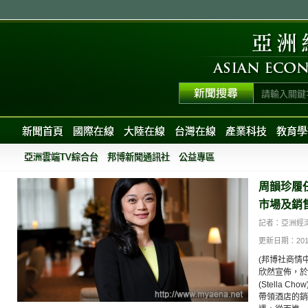
新聞首頁
國際在線
大陸在線
台灣在線
產業科技
教育學
亞洲雲端TV綜合台
邦博新聞通訊社
公益專區
周韻珍履任香
市場及銷
記者：亞洲經
更新日期：2014-0
(邦博社商情中心/
欣然宣佈，於
(Stella 
帶領酒店的銷