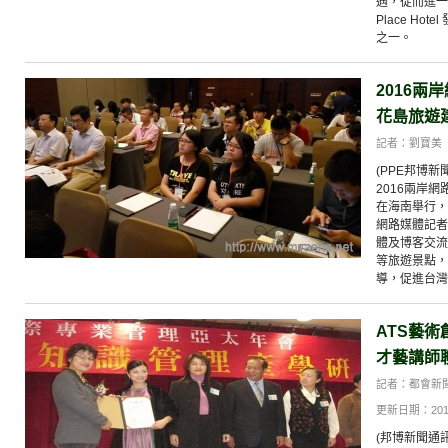
遇，從而進一
Place H
之一。
2016兩
花島旅遊
記者：劉寶美
(PPE邦博
2016兩岸網
在海南舉行，
網路媒體記者
體及博客交流
等旅遊景點，
導，促進台灣
ATS藝
才藝講師
記者：都會新
更新日期：2014-0
(邦博新聞通訊社