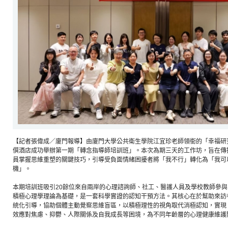
【記者張偉成／廈門報導】由廈門大學公共衛生學院江宜珍老師領銜的「幸福研究
僎酒店成功舉辦第一期「轉念指導師培訓班」。本次為期三天的工作坊，旨在傳
員掌握思維重塑的關鍵技巧，引導受負面情緒困擾者將「我不行」轉化為「我可
機」。
本期培訓班吸引20餘位來自兩岸的心理諮詢師、社工、醫護人員及學校教師參
積極心理學理論為基礎，是一套科學實證的認知干預方法。其核心在於幫助來訪
統化引導，協助個體主動覺察思維盲區，以積極理性的視角取代消極認知，實現
效應對焦慮、抑鬱、人際關係及自我成長等困境，為不同年齡層的心理健康維護