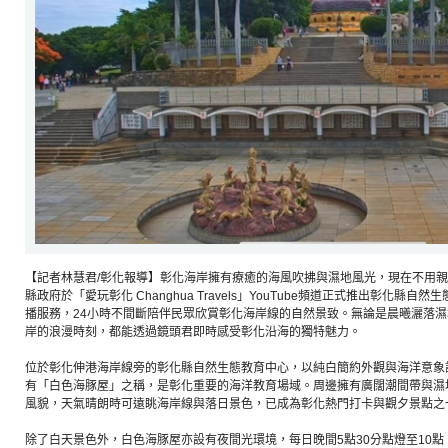
【記者林慧君/彰化報導】彰化海岸擁有療癒的海風吹拂與濕地風光，現在不用
縣政府於「愛玩彰化 Changhua Travels」YouTube頻道正式推出彰化縣
播服務，24小時不間斷陪伴民眾欣賞彰化海岸線的自然景致。無論是晨曦灑落
岸的浪漫時刻，都能透過鏡頭君即時感受彰化沿海的獨特魅力。
位於彰化伸港海岸線旁的彰化縣自然生態教育中心，以純白簡約外觀與海洋意象
有「白色海豚屋」之稱，是彰化重要的海洋教育場域。周邊擁有廣闊潮間帶與濕
風貌，天氣晴朗時可遠眺海岸線與落日景色，已成為彰化熱門打卡與觀夕景點之
除了白天景色外，白色海豚屋亦設有夜間光環境，每日晚間5點30分點燈至10