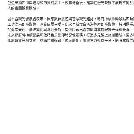
營造出猶如海岸燈塔般的夢幻氛圍。夜幕低垂後，建築在燈光映照下展現不同於
人的夜間觀賞體驗。
城市暨觀光發展處表示，因應數位旅遊與智慧觀光趨勢，縣府持續推動景點即時
王功漁港即時影像，深受民眾喜愛。此次再新增白色海豚屋即時影像，特別選擇
捉海岸天色、潮汐變化與濕地景觀，提供民眾出遊前即時掌握現場天候與景況。
未來縣府將持續擴展彰化特色景點即時影像服務，打造多元線上旅遊體驗。更多
化旅遊資訊網查詢，並請持續追蹤「愛玩彰化」臉書官方社群平台，隨時掌握最