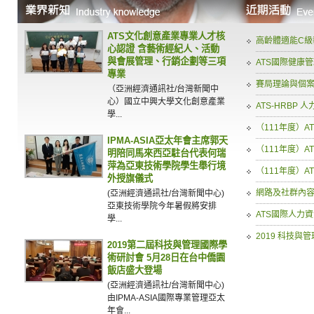
ATS文化創意產業專業人才核
高齡體適能C級
心認證 含藝術經紀人、活動
與會展管理、行銷企劃等三項
ATS國際健康
專業
賽局理論與個
（亞洲經濟通訊社/台灣新聞中
心）國立中興大學文化創意產業
ATS-HRBP
學...
（111年度）A
IPMA-ASIA亞太年會主席郭天
（111年度）A
明陪同馬來西亞駐台代表何瑞
萍為亞東技術學院學生舉行境
（111年度）A
外授旗儀式
網路及社群內容
(亞洲經濟通訊社/台灣新聞中心)
亞東技術學院今年暑假將安排
ATS國際人力
學...
2019 科技與
2019第二屆科技與管理國際學
術研討會 5月28日在台中僑園
飯店盛大登場
(亞洲經濟通訊社/台灣新聞中心)
由IPMA-ASIA國際專業管理亞太
年會...