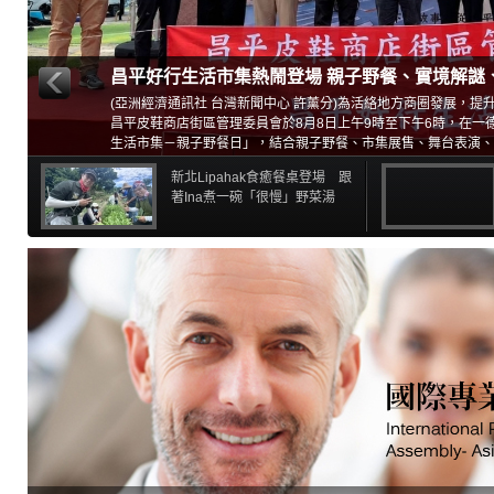
昌平好行生活市集熱鬧登場 親子野餐、實境解謎
(亞洲經濟通訊社 台灣新聞中心 許薰分)為活絡地方商圈發展，提
昌平皮鞋商店街區管理委員會於8月8日上午9時至下午6時，在一
生活市集－親子野餐日」，結合親子野餐、市集展售、舞台表演、D
多元活動，邀請市民朋友一同走進昌平商圈，在父親節前夕共享溫
新北Lipahak食癒餐桌登場 跟
著Ina煮一碗「很慢」野菜湯