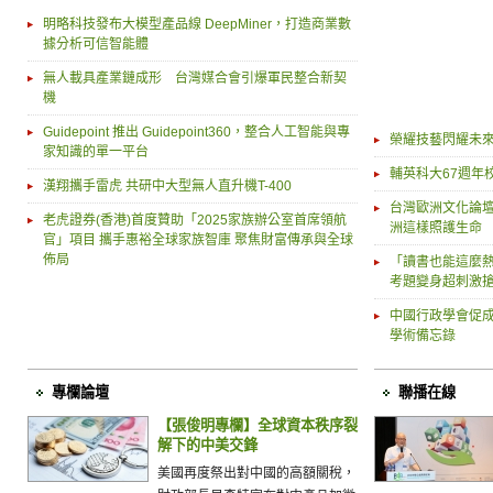
明略科技發布大模型產品線 DeepMiner，打造商業數
據分析可信智能體
無人載具產業鏈成形 台灣媒合會引爆軍民整合新契
機
Guidepoint 推出 Guidepoint360，整合人工智能與專
榮耀技藝閃耀未來
家知識的單一平台
輔英科大67週年
漢翔攜手雷虎 共研中大型無人直升機T-400
台灣歐洲文化論
老虎證券(香港)首度贊助「2025家族辦公室首席領航
洲這樣照護生命
官」項目 攜手惠裕全球家族智庫 聚焦財富傳承與全球
佈局
「讀書也能這麼熱
考題變身超刺激
中國行政學會促成
學術備忘錄
專欄論壇
聯播在線
【張俊明專欄】全球資本秩序裂
解下的中美交鋒
美國再度祭出對中國的高額關稅，