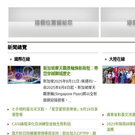
新聞總覽
國際在線
大陸在線
新加坡摩天觀景輪煥新啟程：帶
您穿越獅城歷史
新加坡2025年8月11日 /美通社/ --
自2025年8月8日起，新加坡摩天
觀景輪(Singapore Flyer)將以全新
面貌迎接遊客，...
七夕相約臺北天文館，「星空愛戀音樂會」8月19日浪
漫登場
廣東省對臺交流
CASI論壇深化亞洲轉型金融生態對話
2023年閩南詩
温暖
我方盼日持續展現領導與支持：助台加入CPTPP、啟