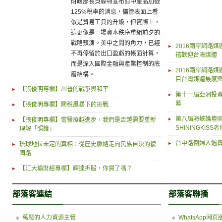
財政部長貝森特宣布對中產品加徵
125%稅率的消息，儘管表面上看
似是貿易工具的升級，但實際上，
這更像是一場資本秩序重組前夕的
戰略預演。美中之間的角力，已經
2016兩岸網路
不再停留於出口盈虧的帳面計算，
禧歡迎台灣媒體
而是深入國際金融與產業控制的底
2016兩岸網路
層結構。
目台灣媒體最感
【張俊明專欄】川普的戰爭與和平
第十一屆亞洲投資
幕
【張俊明專欄】關稅風暴下的挑戰
第八屆海峽論壇兩
【張俊明專欄】當醫療越進步，我們是否越需要重新
SHININGKI
理解「照護」
台中路倒婦人遇貴
琉球地位未定的真相：從歷史脈絡走向民族自決的復
國路
【江大瑜財經專欄】輝達拆股，你買了嗎？
部落客連結
部落客聯播
萬惡的人力資源主管
WhatsApp