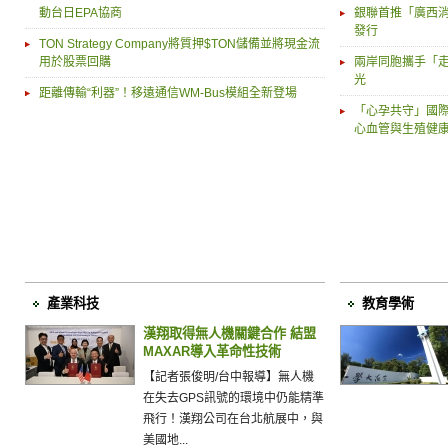
動台日EPA協商
銀聯首推「廣西消
發行
TON Strategy Company將質押$TON儲備並將現金流
用於股票回購
兩岸同胞攜手「走
光
距離傳輸“利器”！移遠通信WM-Bus模組全新登場
「心孕共守」國際
心血管與生殖健
產業科技
教育學術
漢翔取得無人機關鍵合作 結盟
MAXAR導入革命性技術
【記者張俊明/台中報導】無人機
在失去GPS訊號的環境中仍能精準
飛行！漢翔公司在台北航展中，與
美國地...