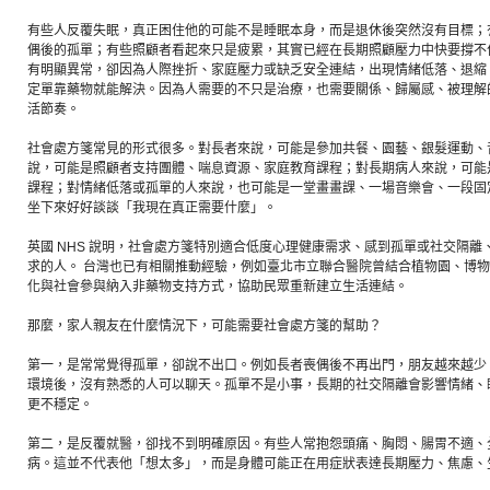
有些人反覆失眠，真正困住他的可能不是睡眠本身，而是退休後突然沒有目標；
偶後的孤單；有些照顧者看起來只是疲累，其實已經在長期照顧壓力中快要撐不
有明顯異常，卻因為人際挫折、家庭壓力或缺乏安全連結，出現情緒低落、退縮
定單靠藥物就能解決。因為人需要的不只是治療，也需要關係、歸屬感、被理解
活節奏。
社會處方箋常見的形式很多。對長者來說，可能是參加共餐、園藝、銀髮運動、
說，可能是照顧者支持團體、喘息資源、家庭教育課程；對長期病人來說，可能
課程；對情緒低落或孤單的人來說，也可能是一堂畫畫課、一場音樂會、一段固
坐下來好好談談「我現在真正需要什麼」。
英國 NHS 說明，社會處方箋特別適合低度心理健康需求、感到孤單或社交隔
求的人。 台灣也已有相關推動經驗，例如臺北市立聯合醫院曾結合植物園、博
化與社會參與納入非藥物支持方式，協助民眾重新建立生活連結。
那麼，家人親友在什麼情況下，可能需要社會處方箋的幫助？
第一，是常常覺得孤單，卻說不出口。例如長者喪偶後不再出門，朋友越來越少
環境後，沒有熟悉的人可以聊天。孤單不是小事，長期的社交隔離會影響情緒、
更不穩定。
第二，是反覆就醫，卻找不到明確原因。有些人常抱怨頭痛、胸悶、腸胃不適、
病。這並不代表他「想太多」，而是身體可能正在用症狀表達長期壓力、焦慮、