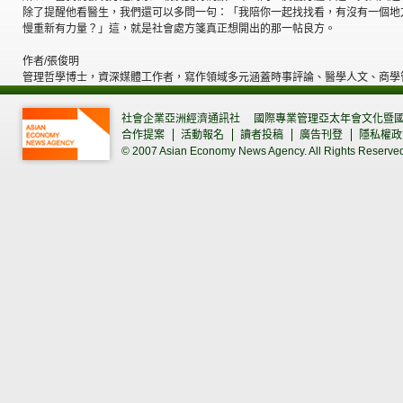
除了提醒他看醫生，我們還可以多問一句：「我陪你一起找找看，有沒有一個地
慢重新有力量？」這，就是社會處方箋真正想開出的那一帖良方。
作者/張俊明
管理哲學博士，資深媒體工作者，寫作領域多元涵蓋時事評論、醫學人文、商學
社會企業亞洲經濟通訊社
國際專業管理亞太年會文化暨
合作提案
活動報名
讀者投稿
廣告刊登
隱私權政
© 2007 Asian Economy News Agency. All Rights Reserve