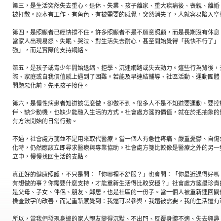
第三，是生活突然失去重心。退休、失業、孩子離家、重大疾病後、喪親、離婚
被打散。原本有工作、有角色、有被需要的感覺，突然消失了，人就容易陷入空
第四，是照顧者已經快撐不住。許多照顧者不是不願意照顧，而是長期沒有休息
當家人出現易怒、失眠、哭泣、對生活失去耐心，甚至開始覺得「我快不行了」
強」，而是實際的支持網絡。
第五，是孩子或青少年開始退縮、拒學、沉迷網路或失去動力。這些行為背後，
際、家庭或自我價值感上遇到了困難。若能及早連結輔導、社區活動、運動團體
問題惡化前，先把孩子接住。
第六，是慢性病患者知道該怎麼做，卻做不到。很多人不是不知道要運動、要控
伴、缺少動機，也缺少能融入生活的方式。社會處方箋的價值，就在於把抽象的
有方法開始的日常行動。
不過，社會處方箋並不是用來取代醫療。當一個人有急性疼痛、嚴重憂鬱、自傷
化時，仍然應該立即尋求醫療與專業協助。社會處方箋比較像是醫療之外的另一
立中，慢慢找回生活的支點。
真正好的健康照護，不只是問：「你哪裡不舒服？」也會問：「你最近過得好嗎
有想做的事？你需要什麼支持，才能重新生活得比較安穩？」社會處方箋最珍貴
是父母、子女、伴侶、朋友、鄰居，也是社區的一份子。當一個人被重新連回關
檢查數字的改善，而是重新感覺到：我還可以參與，我還被需要，我的生活還有
所以，當我們發現身邊的家人親友變得沉默、不出門、反覆身體不適、失去興趣