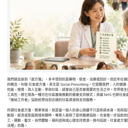
我們過去談到「處方箋」，多半想到的是藥物、檢查、治療或回診。但近年在健
的概念，叫做 社會處方箋，英文是 Social Prescribing。它提醒我們：人
吃飯、睡覺、與人互動、參與社區、感覺自己是否被需要的生活之中。世界衛生組織
工具包，將它視為一種可在社區層級推動的健康支持模式；英國 NHS 也將社
「連結工作者」協助民眾找到合適的社區資源與支持服務。
所謂社會處方箋，簡單來說，就是當一個人的身心困擾不只是疾病本身，而與孤
斷裂、經濟或家庭困境有關時，專業人員除了提供醫療協助，也會進一步協助他
工、運動、藝文、自然體驗、福利諮詢或心理支持資源。換句話說，社會處方箋
活裡」的路。