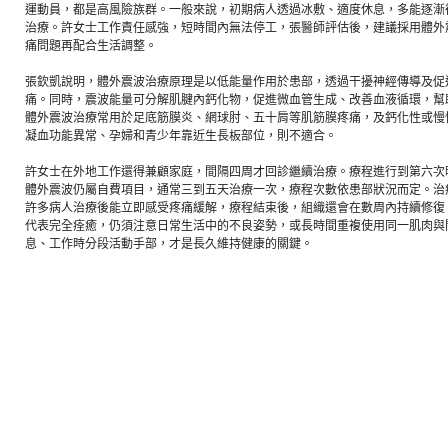
運動員，都是高風險族群。一般來說，初期病人透過冰敷、適度休息，多能逐漸
治療。許女士工作責任感強，短時間內無法停工，張醫師評估後，建議採用體外
痛問題再配合生活調整。
張欽凱說明，體外震波治療原理是以低能量作用於患部，透過干擾神經傳導及促
痛。同時，震波能量可分解肌腱內鈣化物，促進微血管生成、改善血液循環，幫
體外震波治療常用於足底筋膜炎、網球肘、五十肩等肌筋膜疼痛，及鈣化性或慢
凝血功能異常、孕婦和青少年靠近生長板部位，則不適合。
許女士在外地工作還得兼顧家庭，間隔四周才回診繼續治療。療程進行到第六次
體外震波仍屬自費項目，通常三到五天治療一次，療程次數依患部狀況而定。治
許多病人治療後能立即感受疼痛緩解，療程結束後，組織還會在數周內持續修復
代表完全痊癒，仍須注意日常生活中的不良姿勢，或長時間重複使用同一肌肉與
息、工作時分段活動手部，才是長久維持健康的關鍵。