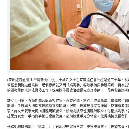
(亞洲經濟通訊社/台灣新聞中心)六十歲許女士在宮廟擔任會計超過逾三十年，
曾罹患腕隧道症候群；過個春節就又因「媽媽手」導致手指與手腕疼痛，再次就
欽凱考量病人無法暫停工作，採用體外震波治療優先處理疼痛，一段療程後逐漸
許女士回憶，春節期間宮廟香客雲集、善款踴躍，點鈔工作量暴增；偏偏最忙碌
數錢，手腕與大拇指疼痛感愈來愈明顯，服用止痛藥硬撐沒有緩解，反而愈發劇
現，許女士雙手大拇指肌腱明顯發炎，診斷為狹窄性肌腱滑膜炎，俗稱媽媽手，
提醒許女士：手指與手腕已過度使用，必須讓雙手充分休息，免得病情反覆發作
張欽凱醫師指出，「媽媽手」不只出現在家庭主婦，美容美髮業、手搖飲店員、