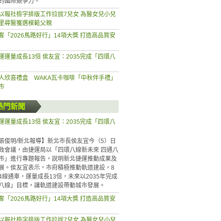
的國際競爭力。
以報社檢字排版工作拉拔7兒女 為醫女兒小兒
里尋醫獲選模範父親
奪「2026馬路好行」14項大獎 打造高品質安
運運量成長13倍 侯友宜：2035完成「四環八
人欣喜禮盒 WAKA瓦卡咖啡「中秋伴手禮」
市
熱門新聞
運運量成長13倍 侯友宜：2035完成「四環八
張俊明/新北報導】新北市長侯友宜今（5）日
政會議，由捷運局以「四環八線新未來 四通八
市」進行專題報告，說明新北捷運推動成果及
展。侯友宜表示，市府積極推動軌道建設，8
4線通車，運量成長13倍，未來以2035年完成
八線」目標，讓軌道建設帶動城市發展。
奪「2026馬路好行」14項大獎 打造高品質安
以報社檢字排版工作拉拔7兒女 為醫女兒小兒