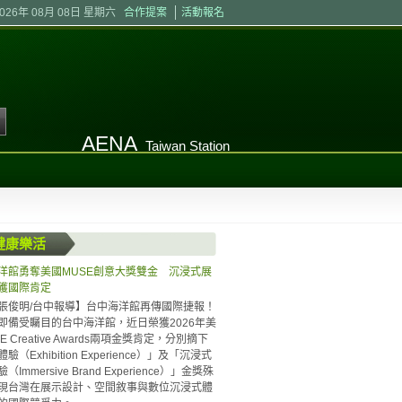
2026年 08月 08日 星期六
合作提案
活動報名
AENA
Taiwan Station
健康樂活
洋館勇奪美國MUSE創意大獎雙金 沉浸式展
獲國際肯定
張俊明/台中報導】台中海洋館再傳國際捷報！
即備受矚目的台中海洋館，近日榮獲2026年美
E Creative Awards兩項金獎肯定，分別摘下
驗（Exhibition Experience）」及「沉浸式
Immersive Brand Experience）」金獎殊
現台灣在展示設計、空間敘事與數位沉浸式體