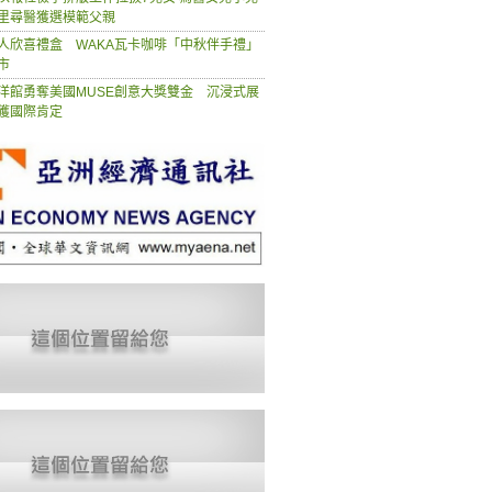
里尋醫獲選模範父親
人欣喜禮盒 WAKA瓦卡咖啡「中秋伴手禮」
市
洋館勇奪美國MUSE創意大獎雙金 沉浸式展
獲國際肯定