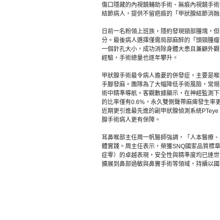
傷口隱藏的內視鏡輔助手術、無痕內視鏡手術
結節病人，提供不留疤痕的「甲狀腺結節消融
日前一名粉領上班族，隱約發現頸部腫塊，但
分。最後病人選擇僅需局部麻醉的「頭頸腫瘤
一個針孔大小，成功消除身體大患且兼顧外觀。
經驗，手術總量也逐年攀升。
甲狀腺手術最令病人擔憂的併發症，主要是喉
手腳發麻。團隊為了大幅降低手術風險，常規導
術中精準導航。客觀數據顯示，在神經監測下
的比率僅有0.6%，永久雙側聲帶麻痺發生率
近期更引進最先進的副甲狀腺偵測系統PTe
腺手術病人更有保障。
耳鼻喉部主任周一帆醫師強調，「人本醫療、
體實踐。周主任表示，榮獲SNQ國家品質標
症零）的卓越表現，安全性與精準度均已達世
擴展到鼻部過敏與鼻竇手術等領域，持續以國