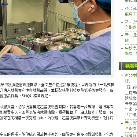
驗領域
張芳同
麻痺千
新北勇
全街道
新北捷
線」
中秋令
豔麗上
觀看
新北捷
線」
喉部甲狀腺腫瘤治療團隊，全面整合精進診療流程，以創新的「一站式檢
【記者
升病人就醫便利性與就醫品質，並搭配精準科技以降低手術併發症，各
主持市
醫療品質獎（SNQ）標章肯定。
達新北
未來發
狀腺異常，初診後需排定超音波檢查時間，若需進一步確認，還得再次
年來已
能耗費多天。團隊為解決就醫痛點，積極推動「一站式檢查」服務，只
「四環
就可在同樓層一次完成抽血、內視鏡、超音波與細針穿刺檢查，免除病
新北勇
全街道
多元的選擇。除傳統的開放性手術外，團隊更引進多項微創技術，包含
張芳同