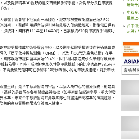
，以及提供精準3D視野的達文西機械手臂手術。針對部分良性甲狀腺
麻痺千
手術」。
中秋令
豔麗上
因恐懼手術會留下疤痕而一再隱忍，經求診檢查確認腫瘤已達3.5公
消融術」，醫師利用超音波導引將熱能導入使組織壞死，術後傷口僅有
台中海
據統計，團隊自111年至114年9月，已累積約670例甲狀腺手術成功
示設計
返神經受損造成的術後聲音沙啞，以及副甲狀腺受損導致血鈣過低造成
入「標準化神經監測儀（IONM）」以及「ICG螢光染色技術」在手
，團隊喉返神經保留率高達99.4%，因手術因素造成永久單側聲帶麻痺
更維持為零。同時，成功避免永久性副甲狀腺低下的比率也高達98.5%。
ye，不需要螢光劑即可在手術中即時辨識微小的副甲狀腺組織，對於甲狀
尊重生命」是台中慈濟醫院的宗旨，以病人為中心的醫療服務，則是具
章，憑藉的是團隊在各項醫療品質指標（如手術部位感染率零、重大併發
界水準。未來台中慈濟醫院耳鼻喉團隊也計畫延伸高標準的照護經驗，
際級的高品質醫療服務守護國人健康。