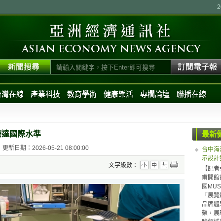
台灣在線
產業科技
教育學術
健康樂活
專欄論壇
聯播在線
療達國際水準
最新
更新日期：2026-05-21 08:00:00
台中海
示設計
文字級數：
【記者
甫開館
國MUS
「展覽體
品牌體驗（
榮，展