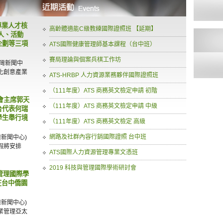
專業人才核
高齡體適能C級教練國際證照班 【延期】
人、活動
企劃等三項
ATS國際健康管理師基本課程（台中班）
賽局理論與個案兵棋工作坊
台灣新聞中
化創意產業
ATS-HRBP 人力資源業務夥伴國際證照班
（111年度）ATS 商務英文檢定申請 初階
年會主席郭天
（111年度）ATS 商務英文檢定申請 中級
台代表何瑞
學生舉行境
（111年度）ATS 商務英文檢定 高級
網路及社群內容行銷國際證照 台中班
灣新聞中心)
假將安排
ATS國際人力資源管理專業文憑班
2019 科技與管理國際學術研討會
與管理國際學
在台中僑園
灣新聞中心)
專業管理亞太