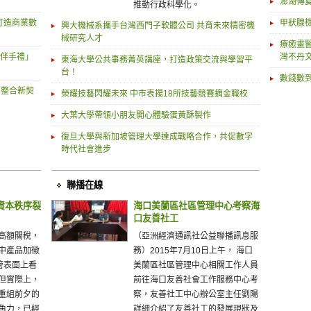
澎湖傳
推動行政科學化。
，打造商業數
甲狀腺
興大機械系攜手台灣西門子軟體公司 共育未來精密機
械研究人才
療癒畫醫
秋伴手禮」
灣不丹
東海大學公共事務菁英講座，打造政策交流與學習平
台！
數錢數
民整合新契
榮耀技藝閃耀未來 中市表揚18所技藝競賽摘金職校
大葉大學帶領小朋友開心體驗蛋黃酥製作
復旦大學與新加坡管理大學達成戰略合作，共促數字
時代社會進步
聯播在線
資本秩序裂
海口美蘭區社區管理中心考察海
口友善社工
高額關稅，
（亞洲經濟通訊社公益聯播訊息服
中產品加徵
務）2015年7月10日上午， 海口
管表面上看
美蘭區社區管理中心相關工作人員
但實際上，
前往海口友善社會工作服務中心考
重組前夕的
察，友善社工中心辦公室主任劉陽
角力，已經
詳細介紹了友善社工的發展現狀及