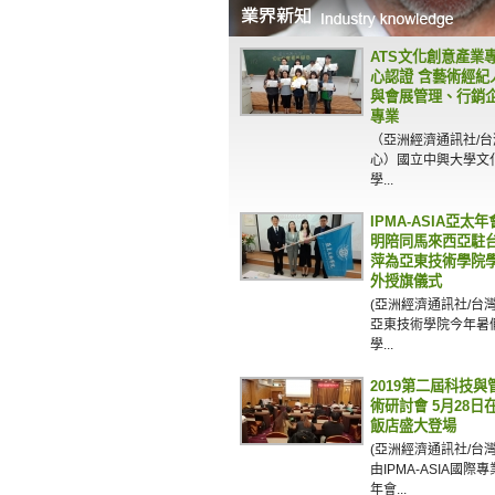
ATS文化創意產業
心認證 含藝術經紀
與會展管理、行銷
專業
（亞洲經濟通訊社/
心）國立中興大學文
學...
IPMA-ASIA亞太
明陪同馬來西亞駐
萍為亞東技術學院
外授旗儀式
(亞洲經濟通訊社/台
亞東技術學院今年暑
學...
2019第二屆科技
術研討會 5月28日
飯店盛大登場
(亞洲經濟通訊社/台
由IPMA-ASIA國際
年會...