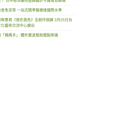
愛！ 台中慈濟醫院整篩義診守護菊島鄉親
檢查免苦等 一站式精準醫療達國際水準
蔡惠君《我形我色》全創作個展 3月25日台
文化藝術交流中心展出
到「媽媽手」 體外震波幫助擺脫疼痛