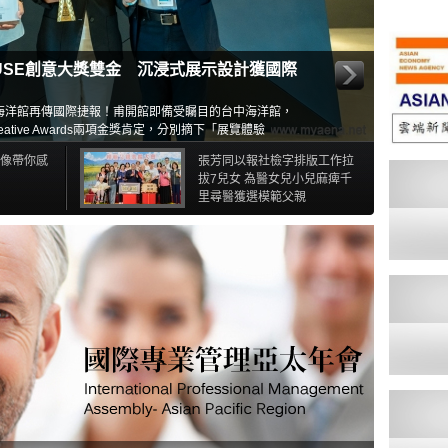
USE創意大獎雙金 沉浸式展示設計獲國際
海洋館再傳國際捷報！甫開館即備受矚目的台中海洋館，
eative Awards兩項金獎肯定，分別摘下「展覽體驗
）」及「沉浸式品牌體驗（Immersive Brand Experience）」
影像帶你感
張芳同以報社檢字排版工作拉
計、空間敘事與數位沉浸式體驗領域的國際競爭力。
拔7兒女 為醫女兒小兒麻痺千
里尋醫獲選模範父親