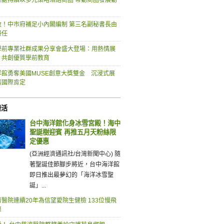
業處持續以多元策略活絡商圈 帶動商圈發展動
政！中市府補足小內閣編制 第三名副秘書長由
接任
學前專業社群成果分享會盛大登場：用熱情展
，共創優質學前教育
洋館勇奪美國MUSE創意大獎雙金 沉浸式展
獲國際肯定
樂活
台中海洋館化身冰雪宮殿！海中
聖誕樹迎賓 再推五月天粉絲限
定優惠
(亞洲經濟通訊社/台灣新聞中心) 隨
著聖誕佳節腳步將近，台中海洋館
即日推出最夢幻的「海洋冰雪聖
誕」...
醫院連續20年為信望愛院生健檢 133位慢飛
惠