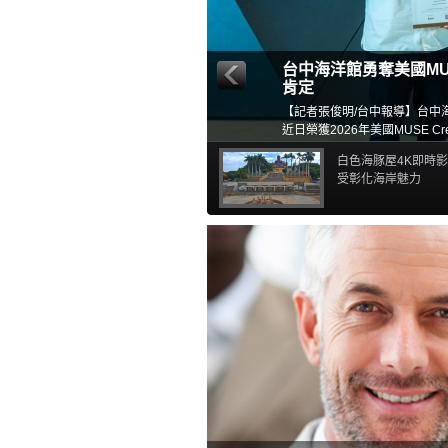
台中海洋館勇奪美國M
肯定
【記者張俊明/台中報導】台中
近日榮獲2026年美國MUSE Cr
（Exhibition Experience
白色海豚屋4K即時
金獎殊榮，展現台灣在展示設
受彰化海岸魅力