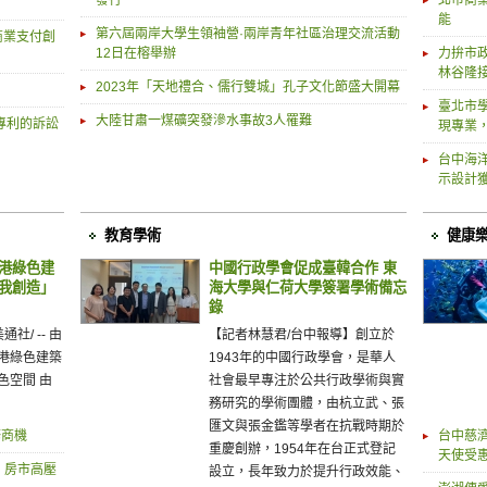
發行
北市商
能
第六屆兩岸大學生領袖營·兩岸青年社區治理交流活動
能商業支付創
12日在榕舉辦
力拚市
林谷隆
2023年「天地禮合、儒行雙城」孔子文化節盛大開幕
臺北市
大陸甘肅一煤礦突發滲水事故3人罹難
犯專利的訴訟
現專業
台中海
示設計
教育學術
健康
香港綠色建
中國行政學會促成臺韓合作 東
由我創造」
海大學與仁荷大學簽署學術備忘
錄
通社/ -- 由
【記者林慧君/台中報導】創立於
港綠色建築
1943年的中國行政學會，是華人
色空間 由
社會最早專注於公共行政學術與實
務研究的學術團體，由杭立武、張
匯文與張金鑑等學者在抗戰時期於
修商機
台中慈濟
重慶創辦，1954年在台正式登記
天使受
、房市高壓
設立，長年致力於提升行政效能、