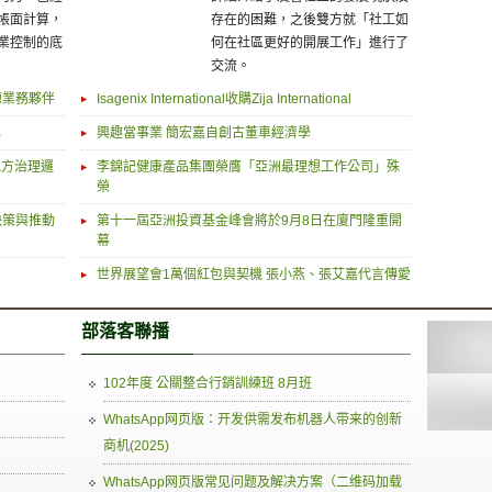
帳面計算，
存在的困難，之後雙方就「社工如
業控制的底
何在社區更好的開展工作」進行了
交流。
源業務夥伴
Isagenix International收購Zija International
林
興趣當事業 簡宏嘉自創古董車經濟學
地方治理邏
李錦記健康產品集團榮膺「亞洲最理想工作公司」殊
榮
決策與推動
第十一屆亞洲投資基金峰會將於9月8日在廈門隆重開
幕
世界展望會1萬個紅包與契機 張小燕、張艾嘉代言傳愛
部落客聯播
102年度 公關整合行銷訓練班 8月班
WhatsApp网页版：开发供需发布机器人带来的创新
商机(2025)
WhatsApp网页版常见问题及解决方案（二维码加载