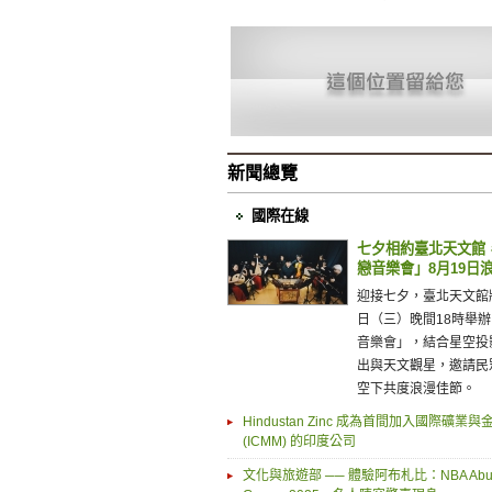
新聞總覽
國際在線
七夕相約臺北天文館
戀音樂會」8月19日
迎接七夕，臺北天文館將
日（三）晚間18時舉
音樂會」，結合星空投
出與天文觀星，邀請民
空下共度浪漫佳節。
Hindustan Zinc 成為首間加入國際礦業
(ICMM) 的印度公司
文化與旅遊部 ── 體驗阿布札比：NBA Abu 