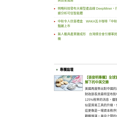
與資安風險
明略科技發布大模型產品線 DeepMiner
據分析可信智能體
中秋令人欣喜禮盒 WAKA瓦卡咖啡「中
豔麗上市
無人載具產業鏈成形 台灣媒合會引爆軍
機
專欄論壇
【張俊明專欄】全球
解下的中美交鋒
美國再度祭出對中國的
財政部長貝森特宣布對
125%稅率的消息，儘
似是貿易工具的升級，
這更像是一場資本秩序
戰略預演。美中之間的