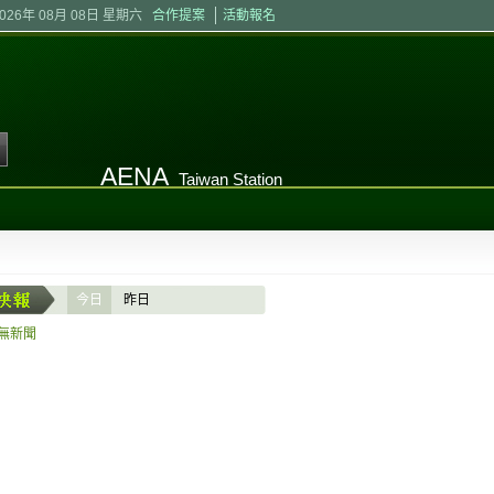
2026年 08月 08日 星期六
合作提案
活動報名
AENA
Taiwan Station
今日
昨日
無新聞
台中海洋館勇奪美國MUSE創意大
示設計獲國際肯定
【記者張俊明/台中報導】台中海洋
甫開館即備受矚目的台中海洋館，近
國MUSE Creative Awards兩
「展覽體驗（Exhibition Experi
品牌體驗（Immersive Brand Exp
榮，展現台灣在展示設計、空間敘