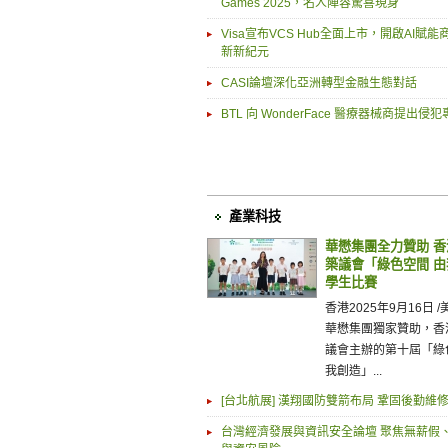
Games 2025，名人陣容驚喜現身
Visa宣布VCS Hub全面上市，開啟AI賦
新新紀元
CASI論壇深化亞洲轉型金融生態對話
BTL 向 WonderFace 醫療器械商提出侵
產業科技
華懋集團全力贊助 
築議會「綠色空間 
學生比賽
香港2025年9月16日 /美
華懋集團獨家贊助，香
議會主辦的第十屆「綠
我創造」...
[台北航展] 漢翔國防雙箭布局 鞏固後勤維
台灣經濟發展與資訊安全論壇 聚焦無薪假