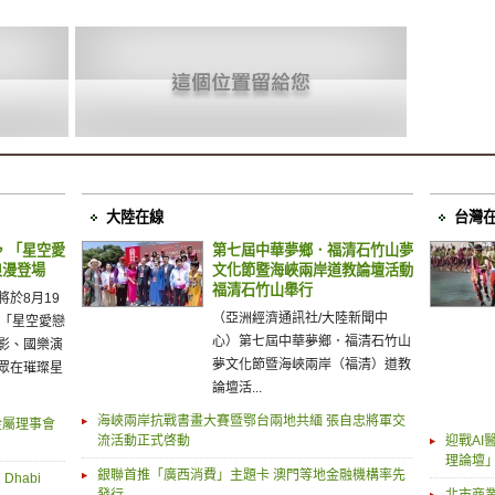
大陸在線
台灣
，「星空愛
第七屆中華夢鄉．福清石竹山夢
浪漫登場
文化節暨海峽兩岸道教論壇活動
福清石竹山舉行
於8月19
（亞洲經濟通訊社/大陸新聞中
辦「星空愛戀
心）第七屆中華夢鄉．福清石竹山
影、國樂演
夢文化節暨海峽兩岸（福清）道教
眾在璀璨星
論壇活...
海峽兩岸抗戰書畫大賽暨鄂台兩地共緬 張自忠將軍交
與金屬理事會
流活動正式啓動
迎戰A
理論壇
銀聯首推「廣西消費」主題卡 澳門等地金融機構率先
Dhabi