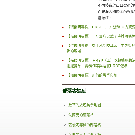
不再停留於出口盈虧的
而是深入國際金融與產
層結構。
【張俊明專欄】HRBP（一）淺談 人力資
【張俊明專欄】一把無名火燒了整片功德
【張俊明專欄】從土地到咬耳朵：中央與
輯的現場
【張俊明專欄】 HRBP（四）以數據驅動
組織變革：實務作業與落實HRBP做法
【張俊明專欄】川普的戰爭與和平
部落客連結
欣蒂的旅遊美食地圖
法蘭克的部落格
張俊明專欄的部落格