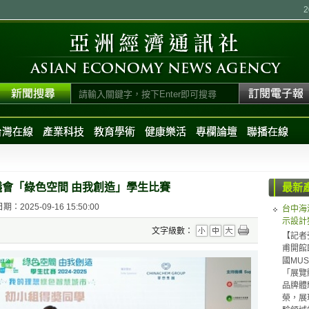
台灣在線
產業科技
教育學術
健康樂活
專欄論壇
聯播在線
議會「綠色空間 由我創造」學生比賽
最新
：2025-09-16 15:50:00
台中海
示設計
文字級數：
【記者
甫開館
國MUS
「展覽體
品牌體驗（
榮，展