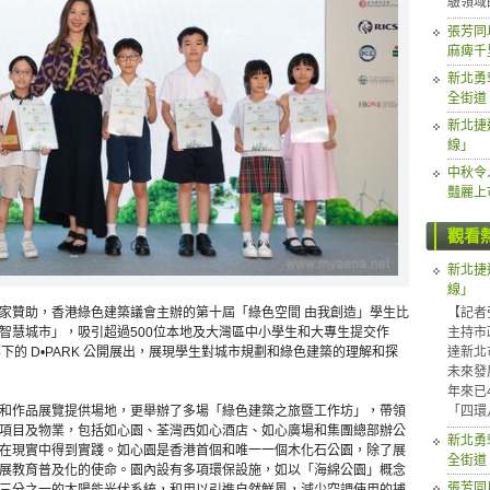
驗領域
張芳同
麻痺千
新北勇
全街道
新北捷
線」
中秋令
豔麗上
觀看
新北捷
線」
【記者
華懋集團獨家贊助，香港綠色建築議會主辦的第十屆「綠色空間 由我創造」學生比
主持市
智慧城市」，吸引超過500位本地及大灣區中小學生和大專生提交作
達新北
下的 D•PARK 公開展出，展現學生對城市規劃和綠色建築的理解和探
未來發
年來已
「四環
和作品展覽提供場地，更舉辦了多場「綠色建築之旅暨工作坊」，帶領
項目及物業，包括如心園、荃灣西如心酒店、如心廣場和集團總部辦公
新北勇
在現實中得到實踐。如心園是香港首個和唯一一個木化石公園，除了展
全街道
展教育普及化的使命。園內設有多項環保設施，如以「海綿公園」概念
張芳同