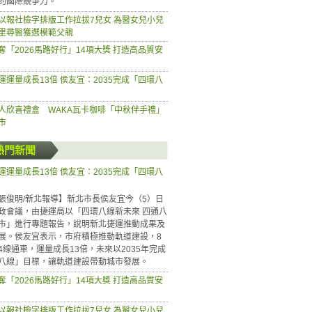
的國際競爭力。
以報社檢字排版工作拉拔7兒女 為醫女兒小兒
里尋醫獲選模範父親
奪「2026馬路好行」14項大獎 打造高品質安
運運量成長13倍 侯友宜：2035完成「四環八
人欣喜禮盒 WAKA瓦卡咖啡「中秋伴手禮」
市
熱門新聞
運運量成長13倍 侯友宜：2035完成「四環八
張俊明/新北報導】新北市長侯友宜今（5）日
政會議，由捷運局以「四環八線新未來 四通八
市」進行專題報告，說明新北捷運推動成果及
展。侯友宜表示，市府積極推動軌道建設，8
4線通車，運量成長13倍，未來以2035年完成
八線」目標，讓軌道建設帶動城市發展。
奪「2026馬路好行」14項大獎 打造高品質安
以報社檢字排版工作拉拔7兒女 為醫女兒小兒