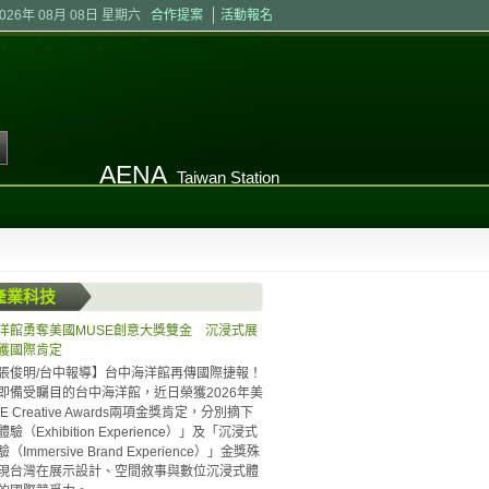
2026年 08月 08日 星期六
合作提案
活動報名
AENA
Taiwan Station
產業科技
洋館勇奪美國MUSE創意大獎雙金 沉浸式展
獲國際肯定
張俊明/台中報導】台中海洋館再傳國際捷報！
即備受矚目的台中海洋館，近日榮獲2026年美
E Creative Awards兩項金獎肯定，分別摘下
驗（Exhibition Experience）」及「沉浸式
Immersive Brand Experience）」金獎殊
現台灣在展示設計、空間敘事與數位沉浸式體