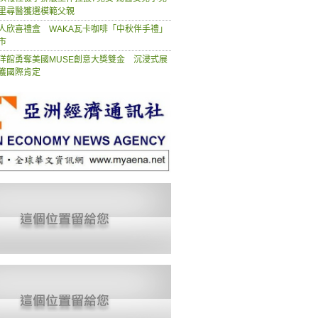
里尋醫獲選模範父親
人欣喜禮盒 WAKA瓦卡咖啡「中秋伴手禮」
市
洋館勇奪美國MUSE創意大獎雙金 沉浸式展
獲國際肯定