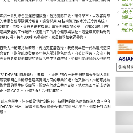
三分之一的太陽能光伏系統，和用以引進自然鮮風，減少空調使用的捕
麻痺千
中秋令
酒店一系列綠色營運管理措施，包括廚餘回收、環保菜單，以及客房節
豔麗上
香港首個零碳供冷項目。這套採用 AI 技術管理的水冷式冷氣系統，
台中海
碳排放。最後，參賽者還有機會走進集團總部辦公室，了解公司如何在
示設計
適與安全的工作場所，促進員工的身心健康與福祉。這些導賞活動得到
至10場，共有300多名參賽者、家長和學校老師參與。
直致力推動可持續發展，創造更宜居香港。我們視年輕一代為達成這個
會合作，期望能激發更多年輕人關注綠色建築，向彼此學習、交流，共
興參賽者從我們舉辦的導賞活動中獲得啟發，並將相關理念融入他們的
 D•PARK 圓滿舉行。典禮上，集團 ESG 高級副總監鄺天生與大專組
展現集團在推動綠色建築實踐方面的專業知識。他又指出，推動可持續
術背景的學生組成團隊，關鍵在於建立共同目標。他以集團早前成功簽
正是 CCG 不同部門通力合作促成的。
小到大專學生，旨在鼓勵他們創造具可持續性的綠色建築解決方案。今年
 D•PARK 展出。展覽不僅為這些優秀作品提供展示平台，也提升社區對
設。