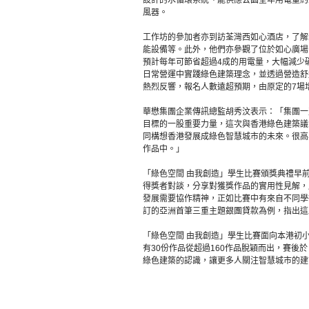
設計的水循環系統、能供應公園全年用電量約
風器。
工作坊的參加者亦到訪荃灣西如心酒店，了解
能設備等。此外，他們亦參觀了位於如心廣場的
預計每年可節省超過4成的用電量，大幅減少
日常營運中實踐綠色建築理念，並透過營造舒
熱烈反響，報名人數遠超預期，由原定的7場增
華懋集團企業傳訊總監胡秀汶表示：「集團一
目標的一股重要力量，這次與香港綠色建築議
同構想香港發展成綠色智慧城市的未來。很高
作品中。」
「綠色空間 由我創造」學生比賽頒獎典禮早前於
得獎者對談，分享對獲獎作品的實用性見解，
發展需要協作精神，正如比賽中有來自不同學
訂的亞洲首筆三重主題銀團貸款為例，指出這正
「綠色空間 由我創造」學生比賽面向本港初
有30份作品從超過160作品脫穎而出，賽後於
綠色建築的認識，讓更多人關注智慧城市的建