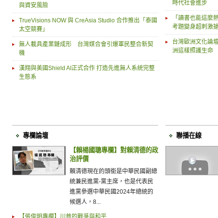
時代社會進步
與資安風險
「讀書也能這麼熱
TrueVisions NOW 與 CreAsia Studio 合作推出「泰國
考題變身超刺激
太空競賽」
台灣歐洲文化論
無人載具產業鏈成形 台灣媒合會引爆軍民整合新契
洲這樣照護生命
機
漢翔與美國Shield AI正式合作 打造先進無人系統完整
生態系
專欄論壇
聯播在線
【賴楊國聰專欄】對賴清德的政
治評價
賴清德現在的頭銜是中華民國副總
統兼民進黨-黨主席，也是代表民
進黨參選中華民國2024年總統的
候選人，8...
【張俊明專欄】川普的戰爭與和平