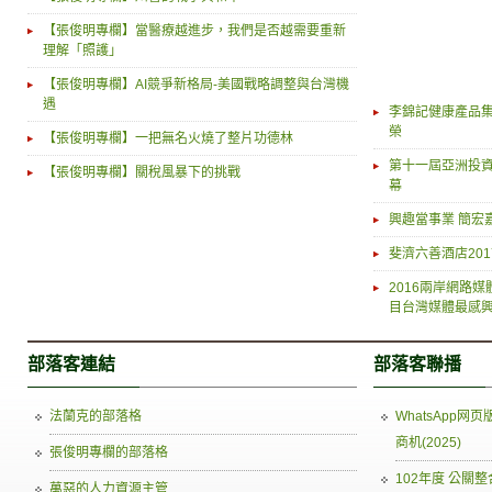
【張俊明專欄】當醫療越進步，我們是否越需要重新
理解「照護」
【張俊明專欄】AI競爭新格局-美國戰略調整與台灣機
遇
李錦記健康產品
榮
【張俊明專欄】一把無名火燒了整片功德林
第十一屆亞洲投資
【張俊明專欄】關稅風暴下的挑戰
幕
興趣當事業 簡宏
斐濟六善酒店20
2016兩岸網路
目台灣媒體最感
部落客連結
部落客聯播
法蘭克的部落格
WhatsApp
商机(2025)
張俊明專欄的部落格
102年度 公關
萬惡的人力資源主管