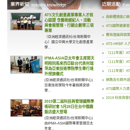
ATS文化創意產業專業人才核
高齡體適能C級
心認證 含藝術經紀人、活動
與會展管理、行銷企劃等三項
ATS國際健康
專業
賽局理論與個
（亞洲經濟通訊社/台灣新聞中
心）國立中興大學文化創意產業
ATS-HRBP
學...
（111年度）A
IPMA-ASIA亞太年會主席郭天
（111年度）A
明陪同馬來西亞駐台代表何瑞
萍為亞東技術學院學生舉行境
（111年度）A
外授旗儀式
網路及社群內容
(亞洲經濟通訊社/台灣新聞中心)
亞東技術學院今年暑假將安排
ATS國際人力
學...
2019 科技與
2019第二屆科技與管理國際學
術研討會 5月28日在台中僑園
飯店盛大登場
(亞洲經濟通訊社/台灣新聞中心)
由IPMA-ASIA國際專業管理亞太
年會...