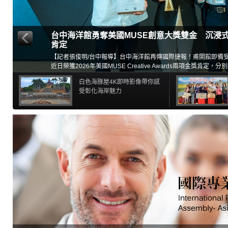
台中海洋館勇奪美國MUSE創意大獎雙金 沉浸
肯定
【記者張俊明/台中報導】台中海洋館再傳國際捷報！甫開館即備
近日榮獲2026年美國MUSE Creative Awards兩項金獎肯定
（Exhibition Experience）」及「沉浸式品牌體驗（Immersive Bra
白色海豚屋4K即時影像帶你感
金獎殊榮，展現台灣在展示設計、空間敘事與數位沉浸式體驗領域
受彰化海岸魅力