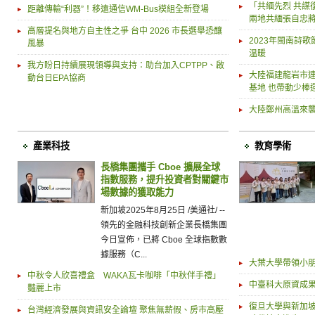
「共緬先烈 共謀
距離傳輸“利器”！移遠通信WM-Bus模組全新登場
兩地共緬張自忠將
高層提名與地方自主性之爭 台中 2026 市長選舉恐釀
2023年閩南詩
風暴
温暖
我方盼日持續展現領導與支持：助台加入CPTPP、啟
大陸福建龍岩市連
動台日EPA協商
基地 也帶動少棒
大陸鄭州高溫來襲
產業科技
教育學術
長橋集團攜手 Cboe 擴展全球
指數服務，提升投資者對關鍵市
場數據的獲取能力
新加坡2025年8月25日 /美通社/ --
領先的金融科技創新企業長橋集團
今日宣佈，已將 Cboe 全球指數數
據服務（C...
大葉大學帶領小
中秋令人欣喜禮盒 WAKA瓦卡咖啡「中秋伴手禮」
中臺科大原資成
豔麗上市
復旦大學與新加
台灣經濟發展與資訊安全論壇 聚焦無薪假、房市高壓