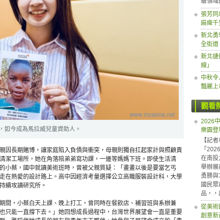
驗領域
張芳同
麻痺千
新北勇
全街道
新北捷
線」
中秋令
豔麗上
觀看
202
，如今成為馬拉威兒童資助人。
樂園登
【記者
「20
親因長期賭博，讓家庭陷入負債與衝突，母親則獨自扛起家計與照顧責
在南投
清潔工場所，她在角落陪弟弟寫功課，一邊等媽媽下班。即使生活清
舉辦展
的小蔡，國中就讀美術班時，曾被父親質疑：「畫畫以後是要當乞丐
勇勝與
走在熱愛的設計路上。高中因經濟考量選擇公立高職服裝設計科，大學
國民眾
持續攻讀研究所。
品，，
期間，小蔡白天上課、晚上打工，曾同時在餐飲店、補習班與系辦兼
從美術
也只能一直撐下去。」她回想成長過程中，台灣世界展望會一直是重要
創意新