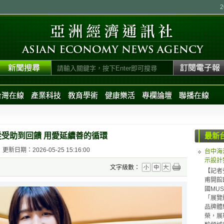
台灣在線
產業科技
教育學術
健康樂活
專欄論壇
聯播在線
從受助到回饋 用愛延續善的循環
最新
更新日期：2026-05-25 15:16:00
台中海
示設計
文字級數：
【記者
甫開館
國MUS
「展覽體
品牌體驗（
榮，展