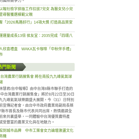
的國際競爭力。
以報社檢字排版工作拉拔7兒女 為醫女兒小兒
里尋醫獲選模範父親
奪「2026馬路好行」14項大獎 打造高品質安
運運量成長13倍 侯友宜：2035完成「四環八
人欣喜禮盒 WAKA瓦卡咖啡「中秋伴手禮」
市
熱門新聞
6中台灣農業行銷展售會 將在南投九九峰氦氣球
場
林慧君/台中報導】由中台灣8縣市聯手打造的
26中台灣農業行銷展售會」將於8月22日至30日
九九峰氦氣球樂園盛大展開，今（31）日特別
前宣傳記者會，由台中市政府農業局副局長蔡
7縣市首長及縣市代表共同出席，熱情邀請全
前來共襄盛舉，一同體驗中台灣優質農特產
感受豐富的農業文化與在地魅力。
館到城市品牌 中市工策會女力論壇激盪文化
商機