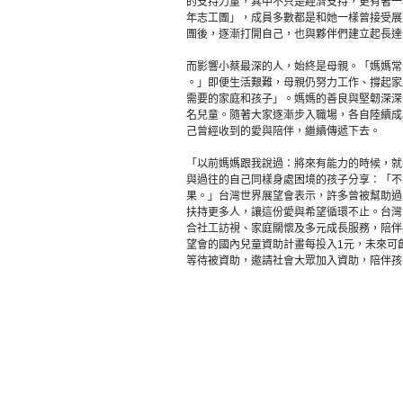
的支持力量，其中不只是經濟支持，更有著一
年志工團」，成員多數都是和她一樣曾接受展
團後，逐漸打開自己，也與夥伴們建立起長達
而影響小蔡最深的人，始終是母親。「媽媽常
。」即便生活艱難，母親仍努力工作、撐起家
需要的家庭和孩子」。媽媽的善良與堅韌深深
名兒童。隨著大家逐漸步入職場，各自陸續成
己曾經收到的愛與陪伴，繼續傳遞下去。
「以前媽媽跟我說過：將來有能力的時候，就
與過往的自己同樣身處困境的孩子分享：「不
果。」台灣世界展望會表示，許多曾被幫助過
扶持更多人，讓這份愛與希望循環不止。台灣
合社工訪視、家庭關懷及多元成長服務，陪伴
望會的國內兒童資助計畫每投入1元，未來可創
等待被資助，邀請社會大眾加入資助，陪伴孩