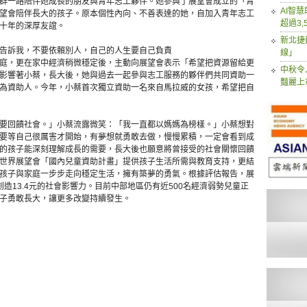
群一路陪伴她成長的朋友與青年志工夥伴。她參與了展望會成立的「青
AI智
望會陪伴長大的孩子。原本個性內向、不善表達的她，自加入青年志工
超過3,
十年的深厚友誼。
新北捷
告訴我，不要依賴別人，自己的人生要自己負責
線」
庭，更在家中經濟稍微穩定後，主動向展望會表示「希望把資源留給更
中秋令
影響著小蔡，長大後，她與過去一起參與志工服務的夥伴們共同資助一
豔麗上
為資助人。今年，小蔡首次獨立資助一名來自馬拉威的女孩，希望把自
要回饋社會。」小蔡流露微笑：「我一直都以媽媽為榜樣。」小蔡想對
要等自己很厲害才開始，有夢想就勇敢去做，慢慢累積，一定會看到成
的孩子能深刻理解成長的需要，長大後也願意將曾接受的社會關懷回饋
世界展望會「國內兒童資助計畫」提供孩子生活所需與教育支持，更結
孩子與家庭一步步走向穩定生活，擁有築夢的勇氣。根據評估報告，展
造13.4元的社會影響力。目前中部地區仍有近500名經濟弱勢兒童正
子勇敢長大，讓更多改變持續發生。