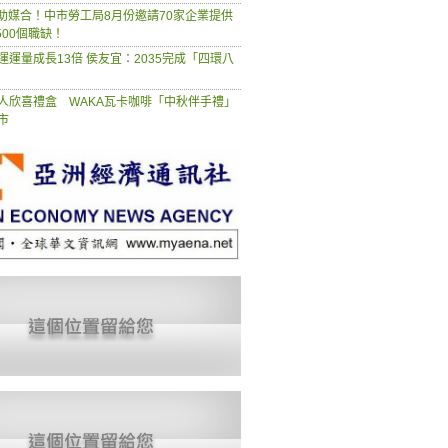
慧助媒合！中市勞工局8月份邀請70家企業提供
500個職缺！
運運量成長13倍 侯友宜：2035完成「四環八
人欣喜禮盒 WAKA瓦卡咖啡「中秋伴手禮」
市