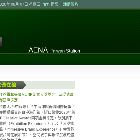
2026年 08月 07日 星期五
合作提案
活動報名
AENA
Taiwan Station
台灣在線
洋館勇奪美國MUSE創意大獎雙金 沉浸式展
獲國際肯定
張俊明/台中報導】台中海洋館再傳國際捷報！
即備受矚目的台中海洋館，近日榮獲2026年美
E Creative Awards兩項金獎肯定，分別摘下
驗（Exhibition Experience）」及「沉浸式
Immersive Brand Experience）」金獎殊
現台灣在展示設計、空間敘事與數位沉浸式體