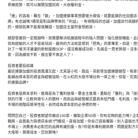
參展造勢，就可以展開加盟招商，大收權利金。
「連」的容易，難在「鎖」。加盟連鎖事業想要做大做強，就要能鎖的住加盟店
牌」有忠誠嗎?通常是對品牌帶來的「利益」，有現階段的忠誠。加盟店付高額
的。總部如果不能幫我賺錢，加盟店主當然會想跑貨。
總部發展到一定瓶頸時，就需要解決拓展過程中的惱人問題，強化總部機能。此
但有經驗的人才不容易培訓，最快的方法就是想到「挖角」同業專家。但是，挖
計了一堆洋洋灑灑的新制度跟SOP，還沒推展成功前，先搞走一票老幹部。沒
家，因為績效不彰，揚言要不爽走人了。
投資者要投給誰
最近連鎖加盟的投資風潮又起，尤其是小吃、甜品、茶飲等加盟連鎖類型。每家
能藉由資本家的資金與經驗協助，在火紅的大陸市場佔有一席之地。但是，究竟
的連鎖品牌?
投資者是將本求利，進場是為了獲利退場。要金主進場，重點在「獲利」與「退
快的行業，比較有吸引人的題材。而商品與經營模式要具有低門檻、毛利高、淨
市場的現階段競爭性低，自然成為資本家的必爭標的物。
問問您自己，投資者期望你展店100家，複製企業50倍，你有足夠的能力嗎? 
戰將、品管能力與資訊系統?門檻低，容易加盟。你自己容易複製，別人盜版也
市場上，消費者未必對您的品牌有識別度。告?你是有專利跟商標，問題是對方
大陸耶。算算成本，您划算嗎?