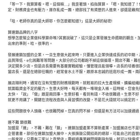
「等一下，我算算看。嗯，這個嘛…」我歪著頭，掐指算算。「嗯，我知道了！
定，財務資金也有壓力，庫存亂成一團，總部找了有資歷的人進來，卻還是雞飛
「哇，老師你真的是大師耶，你怎麼都知道?」這是大師的秘密!
算連鎖品牌的八字
想學怎麼幫企業做科學算命嗎?其實說破了，這只是企業發展生命週期的觀念，
出來的準則。哈，很準的。
發展連鎖加盟的企業，一旦生意做大起來時，只要進入企業快速成長的初中期，
品質降低、e化困難等等問題。大部分的公司都跑不掉這個循環。開店不難，難
決定開多少店。但是店長需要有基層實戰經驗，懂管理且能領導。店長的培養很
當店長，還是在總部任職的，經常會水土不服，跟原本忠誠的班底吵成一團。兩
展店順利時，通常在沒有完整的財務規劃時，就輕易的拉大生產規模、擴編組織
就面臨資金不足的壓力。生意大好時，每天都有一堆現金入帳。這時候，您會先
太快，「說」「做」跟是兩回事。生意好看，看到有錢，不收很難過。生意不好
就更不用講了，關鍵在流程改造與人員習慣的改變，不是花大錢就可以搞定的。
這些問題很令人頭痛，也很難閃掉。您真的閃不掉，但還是有方法可以加速通過
連不難 鎖很難
加盟是「連」，不難，難在「鎖」。連鎖加盟產業不算新產業，加盟展店也不是
企管書書。部份在連鎖加盟大展中，大張旗鼓公開招商的總部，可能自己的直營
一般來說，只要有三家以上直營店，要經過專業顧問規劃與包裝，就可以快速成