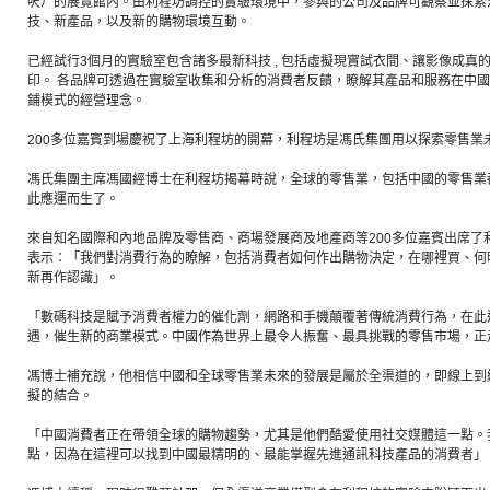
呎）的展覽館內。由利程坊調控的實驗環境中，參與的公司及品牌可觀察並探索
技、新產品，以及新的購物環境互動。
已經試行3個月的實驗室包含諸多最新科技 , 包括虛擬現實試衣間、讓影像成真
印。 各品牌可透過在實驗室收集和分析的消費者反饋，瞭解其產品和服務在中
鋪模式的經營理念。
200多位嘉賓到場慶祝了上海利程坊的開幕，利程坊是馮氏集團用以探索零售業
馮氏集團主席馮國經博士在利程坊揭幕時說，全球的零售業，包括中國的零售業
此應運而生了。
來自知名國際和內地品牌及零售商、商場發展商及地產商等200多位嘉賓出席了
表示：「我們對消費行為的瞭解，包括消費者如何作出購物決定，在哪裡買、何
新再作認識」。
「數碼科技是賦予消費者權力的催化劑，網路和手機顛覆著傳統消費行為，在此
遇，催生新的商業模式。中國作為世界上最令人振奮、最具挑戰的零售市場，正
馮博士補充說，他相信中國和全球零售業未來的發展是屬於全渠道的，即線上到
擬的結合。
「中國消費者正在帶領全球的購物趨勢，尤其是他們酷愛使用社交媒體這一點。
點，因為在這裡可以找到中國最精明的、最能掌握先進通訊科技產品的消費者」