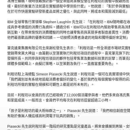
馮博士續稱，現時很難預計那一個全渠道商業模型會在利程坊的實驗中脫穎而出
樣，最好的衡量方法就是在實驗過程中學到些什麼」。他說道：「對於參與實驗
在於可作快速實驗研發新產品並將之優化，與此同時，將成本和風險減到最低」
IBM 全球零售行業領導 Stephen Laughlin 先生說：「在利程坊，IBM隨
成具參考價值的消費行為資料。通過分析，IBM可以在利程坊內幫助零售商為消
銷互動，在帶來愉悅的消費體驗的同時也讓零售商與其競爭者製造差異性。消費
他們最喜歡品牌的優惠和回饋 -- 一切按照消費者身處的地點和獨特偏好來定制」
筆克遠東集團有限公司主席謝松發先生表示 : 「利程坊是一所全渠道市場研究
營銷帶來莫大禆益。由籌劃以至落實執行利程坊項目的過程中，喜見筆克旗下的3
發揮所長。共同參與利程坊項目的夥伴包括零售業及數據科技業的巨擘；而筆克
媒體多個範疇上，由擬訂策略，以至策劃及執行，一直擔當重要角色」。
利程坊駐上海總監 Simeon Piasecki 先生說道，利程坊是一個可在真實環
「我們識別並有系統地追蹤消費者偏好的變化。基於我們在每個實驗中取得的訊
利程坊所做的實驗在規模和可觀性上都是前所未有的」。
目前，利程坊以會員的形式已經吸納了12,000個活躍參與者，他們多來自馮氏集團
和家庭成員。一般而言，會員們平均每次在利程坊逗留超過三小時。
「孩子是利程坊的最大粉絲群之一」， Piasecki 先生說道：「我們相信創造
有助於像無人機這樣高利潤電子玩具的銷售」。
Piasecki 先生說利程坊第一階段的研究重點是兒童產品，將來會擴展到男裝