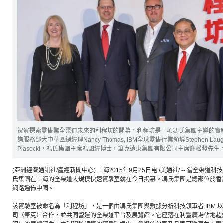
祝賀探索零售業全渠道未來的利程坊的開幕，利程坊是一項馮氏集團主導的實驗
詢服務部大中華區總經理Nancy Thomas, IBM全球零售行業領導Stephen Lau
Piasecki，馮氏集團主席馮國經博士，筆克遠東集團有限公司主席謝松發先生。
(亞洲經濟通訊社/產經新聞中心) 上海2015年9月25日电 /美通社/ -- 當全
氏集團在上海的全渠道大規模快速實驗室就在今日揭幕。馮氏集團是總部位於香
網路遍佈中國。
該實驗室被命名為「利程坊」，是一個由馮氏集團與數據分析科技領軍者 IBM 
司（筆克）合作，並共同營運的全渠道平台及展覽館。它座落在利豐廣場佔地超過23,