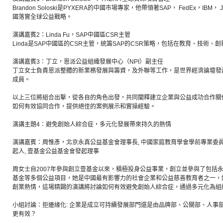
Brandon Soloski是PYXERA的中國市場專家，他帶領著SAP， FedEx，IBM， J
國落實全球公益戰略。
演講嘉賓2：Linda Fu，SAP中國區CSR主管
Linda是SAP中國區的CSR主管，統籌SAP的CSR策略，包括在教育、技術、
演講嘉賓3：丁立，恩派公益組織發展中心（NPI）副主任
丁立女士負責恩派整體的新業務發展與籌資，及外聯等工作，是世界經濟論壇發
成員。
以上三位將組合出擊，從各自的角色出發，共同闡釋建立企業與公益成功合作關
如何有效協同合作，提供絕佳的案例展示和實操經驗。
演講主題4：避免創始人綜合症，多元化發展帶來持久的熱情
演講嘉賓：周惟彥，北京永真公益基金會理事長, 中國家庭教育學會學前專業委員
起人, 壹基金公益基金會發起理事
周女士自2007年參與創立壹基金以來，積極投身公益事業，創立並參與了包括
基金等多個公益項目，她是中國最有影響力的社會企業和公益慈善教育者之一，
創業熱情，這場精闢的演講將討論如何有效避免創始人綜合症，通過多元化為組
小組討論：拒邊緣化: 企業是成立可持續發展部門還是由品牌部、公關部、人事部、供
更有效？