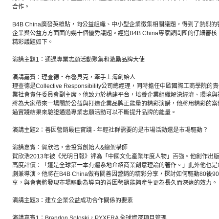
合作。
B4B China廣發英雄貼，向公益組織、中小型企業徵集相關議題，得到了熱烈
企業與公益方方面面的幾十個優秀議題。經過B4B China專家顧問團的仔細審
精彩議題如下。
演講主題1：通過專業志願活動聚集和激勵品牌大使
演講嘉賓：理查德‧布魯貝克，牽手上海創始人
理查德是Collective Responsibility公司總經理，同時擔任中歐國際工
業社會責任委員會副主席。他致力於構建平台，培養企業組織解決經濟、環境與社會矛
將為大家帶來一場關於公益與打造企業品牌正能量的精彩演講，他將用精彩的案
過實踐結果來驗證通過專業志願活動可以不斷提升品牌的能量。
演講主題2：善因營銷最佳實踐 - 年輕社群需要的是市場活動還是市場驅動？
演講嘉賓：賀欣浩，金投賞創始人&總架構師
賀欣浩2013年被《光明日報》評為「中國文化產業年度人物」百強。他創作出
高度評價：「這是全球第一本有體系地介紹商業創意理論的著作。」此外他也是
劇兼導演。他將在B4B China做有關善因營銷的精彩分享，探討如何驅動80後
享，與會者將發現市場驅動為導向的善因營銷能夠產生更為長久而深遠的效力。
演講主題3：建立企業公益成功合作關係的要素
演講嘉賓1：Brandon Soloski，PYXERA 全球資深項目管理