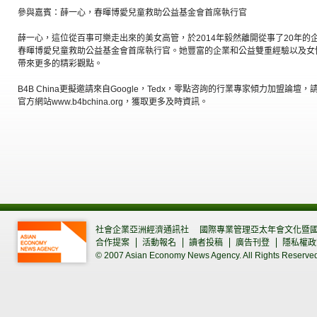
參與嘉賓：薛一心，春暉博愛兒童救助公益基金會首席執行官
薛一心，這位從百事可樂走出來的美女高管，於2014年毅然離開從事了20年
春暉博愛兒童救助公益基金會首席執行官。她豐富的企業和公益雙重經驗以及女
帶來更多的精彩觀點。
B4B China更擬邀請來自Google，Tedx，零點咨詢的行業專家傾力加盟論壇，請
官方網站www.b4bchina.org，獲取更多及時資訊。
社會企業亞洲經濟通訊社
國際專業管理亞太年會文化暨
合作提案
活動報名
讀者投稿
廣告刊登
隱私權政
© 2007 Asian Economy News Agency. All Rights Reserve