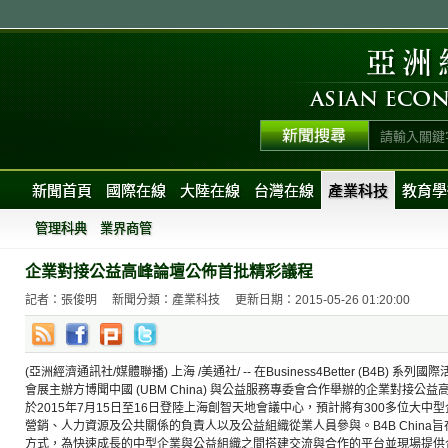
新聞首頁
國際在線
大陸在線
台灣在線
產業科技
教育學
管理科典
業界商管
企業對接公益高峰論壇公佈首批精彩議程
記者：張俊明
新聞分類：產業科技
更新日期：2015-05-26 01:20:00
(亞洲經濟通訊社/媒體聯播) 上海 /美通社/ -- 在Business4Better (B4B
會展主辦方博聞中國 (UBM China) 與公益服務專委會合作舉辦的企業對接公益高峰
於2015年7月15日至16日登陸上海創智天地會議中心，預計將有300多位大
營銷、人力資源及公共關係的負責人以及公益組織從業人員參與。B4B China
方式，為快速成長的中型企業與公益組織之間搭建交流與合作的平台並現場提供