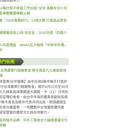
的國際競爭力。
以報社檢字排版工作拉拔7兒女 為醫女兒小兒
里尋醫獲選模範父親
奪「2026馬路好行」14項大獎 打造高品質安
運運量成長13倍 侯友宜：2035完成「四環八
人欣喜禮盒 WAKA瓦卡咖啡「中秋伴手禮」
市
熱門新聞
6中台灣農業行銷展售會 將在南投九九峰氦氣球
場
林慧君/台中報導】由中台灣8縣市聯手打造的
26中台灣農業行銷展售會」將於8月22日至30日
九九峰氦氣球樂園盛大展開，今（31）日特別
前宣傳記者會，由台中市政府農業局副局長蔡
7縣市首長及縣市代表共同出席，熱情邀請全
前來共襄盛舉，一同體驗中台灣優質農特產
感受豐富的農業文化與在地魅力。
館到城市品牌 中市工策會女力論壇激盪文化
商機