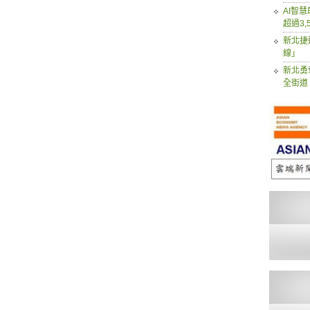
AI智
超過3,
新北捷
線」
新北勇
全街道