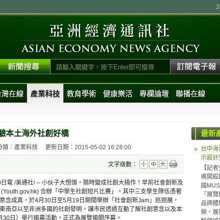
台灣在線
產業科技
教育學術
健康樂活
專欄論壇
聯播在線
體驗本土海外社創好橋
最新
分類：產業科技
更新日期：2015-05-02 16:28:00
台中海
示設計
文字級數：
【記者
甫開館
30日電 /美通社/ -- 小伙子大想頭，隨時變成社創大搞作！早前社會創新及
國MUS
outh.gov.hk) 合辦「中學生社創短片比賽」，其中三支學生隊伍憑著
「展覽體
念成真，於4月30日至5月19日期間舉辦「社會創新Jam」巡迴展，
品牌體驗（
東南亞以至非洲多國的社創發明，讓市民透過互動了解社創意念以及本
榮，展
月30日）舉行揭幕活動，正式為展覽揭開序幕。