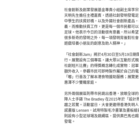
社會創新及創業發展基金專責小組副主席李宗
天明先生擔任主禮嘉賓，透過社創發明發電足球
中學生的扶貧好橋，以及外國社會創新產品，
義，而推動扶貧工作，更是每一個市民都可以
足球。他表示今日的活動很有意義，所以希望
很多新奇的發明之外，每一項發明背後對社會
遊戲培養小朋友的創意及助人精神。」
「社會創新Jam」將於4月30日至5月19
行。展覽設有三個專區，讓大眾以互動形式親
社創短片比賽」的得獎概念轉化成實物：冠軍
額外收入，參觀市民可即時製作屬於自己的電
「嘟」行善及了解本港食物援助服務；展覽更
惠澤不少雙職家庭。
另外兩個展區則帶市民跳出香港，放眼全球的
障人士手錶 The Bradley 在2015年
趨之若騖。活動當日，大會更邀得香港失明人協進
感畫版 Lensen，試用特製毛冷畫筆及畫
則設有小型足球場及跳繩區，提供奧巴馬也踢過的發
發電。