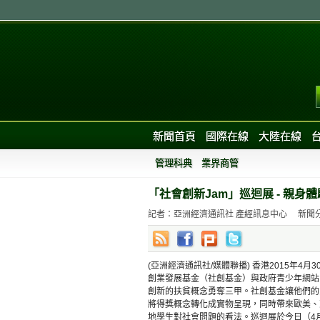
新聞首頁
國際在線
大陸在線
管理科典
業界商管
「社會創新Jam」巡迴展 - 親身
記者：亞洲經濟通訊社 產經訊息中心
新聞
(亞洲經濟通訊社/媒體聯播) 香港2015年4月
創業發展基金（社創基金）與政府青少年網站 (Y
創新的扶貧概念勇奪三甲。社創基金讓他們的意
將得獎概念轉化成實物呈現，同時帶來歐美、
地學生對社會問題的看法。巡迴展於今日（4