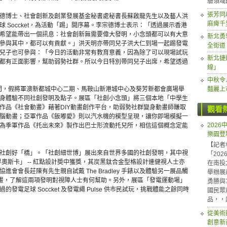
驗領域
張芳同
德博士、社會創新及創業發展基金秘書處秘書長蘇啟龍先生以及藝人洪
麻痺千
 Soccket，為活動「踢」開序幕。李宗德博士表示：「透過展示香港
希望能帶出一個訊息：社會創新無需要偉大發明，小念頭都可以有大意
新北勇
參與其中，都可以有貢獻。」洪天明亦帶同兒子洪大仁到場一起踢發電
全街道
兒子也可參與：「今日的活動非常有教育意義，因為除了可以現場試玩
新北捷
都有正面影響，幫助弱勢社群。所以今日特別帶同兒子出席，希望透過
線」
中秋令
日期間，假將軍澳新都城中心二期、馬鞍山新港城中心及葵芳新都會廣場舉
豔麗上
身體驗不同社創發明及點子。展區「社創小念頭」將三個本地「中學生
作品《社會動畫》藉著DIY動畫創作平台，助弱勢社群變身動畫師賺取
觀看
腦動畫；亞軍作品《飯嘟愛》則以汽水機的模型呈現，讓你即場模擬一
202
為季軍作品《托出未來》製作出巴士形流動托兒所，相信這個概念定能
樂園登
【記者
社創好「橋」。「社創細世博」展出來自世界多國的社創發明，其中視
「20
於「設計界奧斯卡」 -- 紅點設計奬中獲獎，其炭黑鈦合金型格設計連健視人士亦
在南投
會會長莊陳有先生親自試戴 The Bradley 手錶以及體驗另一展品觸
舉辦展
板繪畫，了解這兩項發明對視障人士有何幫助。另外，展區「發電運動場」
勇勝與
電足球 Soccket 及發電繩 Pulse 供市民試玩，挑戰體能之餘同時
國民眾
品，，
從美術
創意新