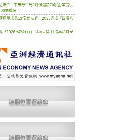
慧助媒合！中市勞工局8月份邀請70家企業提供
500個職缺！
運運量成長13倍 侯友宜：2035完成「四環八
奪「2026馬路好行」14項大獎 打造高品質安