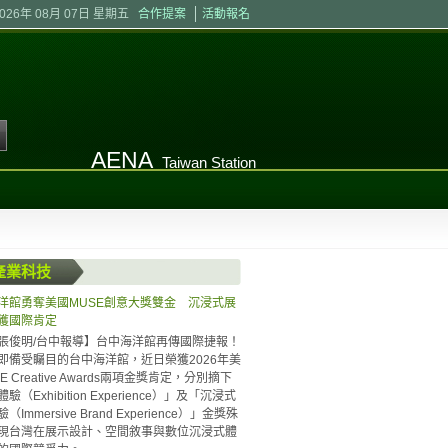
2026年 08月 07日 星期五
合作提案
活動報名
AENA
Taiwan Station
產業科技
洋館勇奪美國MUSE創意大獎雙金 沉浸式展
獲國際肯定
張俊明/台中報導】台中海洋館再傳國際捷報！
即備受矚目的台中海洋館，近日榮獲2026年美
E Creative Awards兩項金獎肯定，分別摘下
驗（Exhibition Experience）」及「沉浸式
Immersive Brand Experience）」金獎殊
現台灣在展示設計、空間敘事與數位沉浸式體