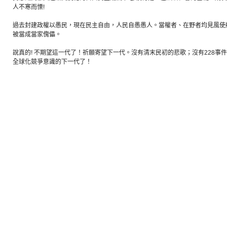
人不寒而慄!
過去封建政權以愚民，現在民主自由，人民自愚愚人。當權者、在野者均見風使
被當成當家傀儡。
說真的! 不期望這一代了！祈願寄望下一代。沒有清末民初的悲歌；沒有228事
全球化競爭意識的下一代了！