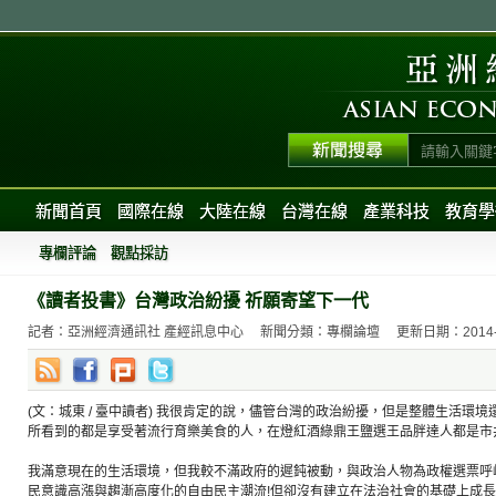
新聞首頁
國際在線
大陸在線
台灣在線
產業科技
教育學
專欄評論
觀點採訪
《讀者投書》台灣政治紛擾 祈願寄望下一代
記者：亞洲經濟通訊社 產經訊息中心
新聞分類：專欄論壇
更新日期：2014-03
(文：城東 / 臺中讀者) 我很肯定的說，儘管台灣的政治紛擾，但是整體生活環
所看到的都是享受著流行育樂美食的人，在燈紅酒綠鼎王鹽選王品胖達人都是市
我滿意現在的生活環境，但我較不滿政府的遲鈍被動，與政治人物為政權選票呼
民意識高漲與趨漸高度化的自由民主潮流!但卻沒有建立在法治社會的基礎上成