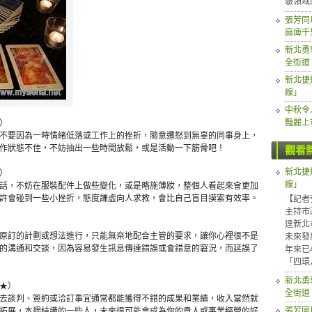
驗領域
張芳同
麻痺千
新北勇
全街道
新北捷
線」
中秋令
豔麗上
）
要因為一時情緒低落或工作上的挫折，隨意遷怒到無辜的同事身上，
作狀態不佳，不妨抽出一些時間放鬆，或是活動一下筋骨吧！
觀看
新北捷
）
線」
，不妨在服裝配件上做些變化，或是略施薄妝，整個人看起來會更加
許會碰到一些小挫折，態度謙虛向人求救，會比自己盲目摸索有效率。
【記者
主持市
達新北
訂的計劃或想法進行，只能無奈地配合主管的要求，讓你心裡很不是
未來發
的溝通和交談，因為容易發生訊息傳達錯誤或會錯意的窘況，而延誤了
年來已
「四環
新北勇
★）
全街道
談判、簽約或洽訂事宜通常都能獲得不錯的成果和業績，收入當然就
張芳同
拓展，本週結識的一些人，未來很可能會成為你的貴人或事業經營的好