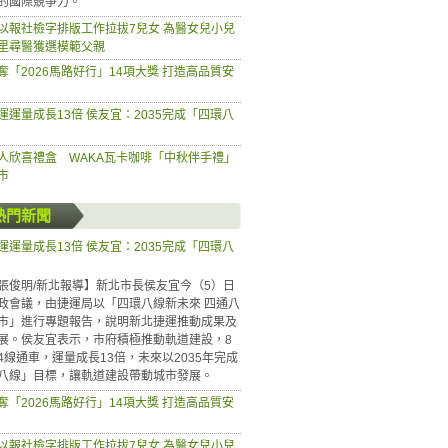
的國際競爭力。
以報社檢字排版工作拉拔7兒女 為醫女兒小兒
里尋醫獲選模範父親
奪「2026馬路好行」14項大獎 打造高品質安
運運量成長13倍 侯友宜：2035完成「四環八
人欣喜禮盒 WAKA瓦卡咖啡「中秋伴手禮」
市
熱門新聞
運運量成長13倍 侯友宜：2035完成「四環八
張俊明/新北報導】新北市長侯友宜今（5）日
政會議，由捷運局以「四環八線新未來 四通八
市」進行專題報告，說明新北捷運推動成果及
展。侯友宜表示，市府積極推動軌道建設，8
4線通車，運量成長13倍，未來以2035年完成
八線」目標，讓軌道建設帶動城市發展。
奪「2026馬路好行」14項大獎 打造高品質安
以報社檢字排版工作拉拔7兒女 為醫女兒小兒