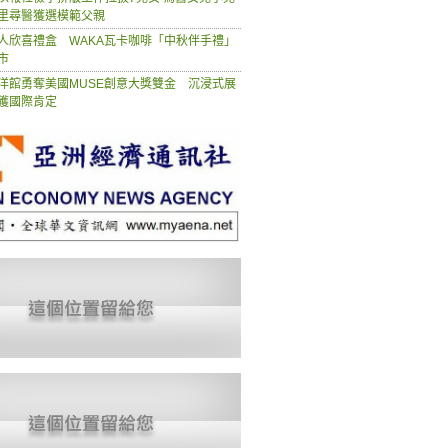
里尋醫獲選模範父親
人欣喜禮盒 WAKA瓦卡咖啡「中秋伴手禮」
市
洋館勇奪美國MUSE創意大獎雙金 沉浸式展
獲國際肯定