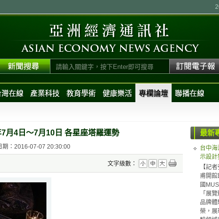
台灣在線
產業科技
教育學術
健康樂活
專欄論壇
聯播在線
7月4日～7月10日 各星座塔羅運勢
最新
：2016-07-07 20:30:00
台中海
示設計
文字級數：
【記者
甫開館
國MUS
「展覽體
品牌體驗（
榮，展