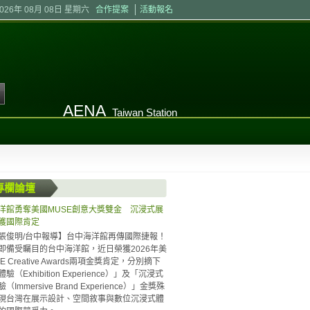
2026年 08月 08日 星期六
合作提案
活動報名
AENA
Taiwan Station
專欄論壇
洋館勇奪美國MUSE創意大獎雙金 沉浸式展
獲國際肯定
張俊明/台中報導】台中海洋館再傳國際捷報！
即備受矚目的台中海洋館，近日榮獲2026年美
E Creative Awards兩項金獎肯定，分別摘下
驗（Exhibition Experience）」及「沉浸式
Immersive Brand Experience）」金獎殊
現台灣在展示設計、空間敘事與數位沉浸式體