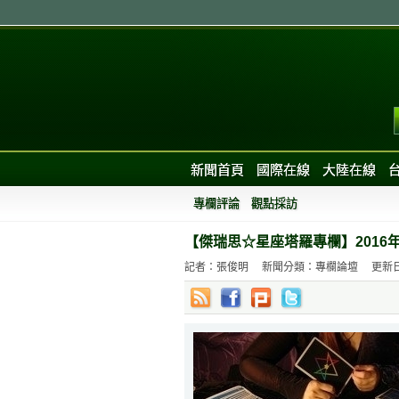
新聞首頁
國際在線
大陸在線
專欄評論
觀點採訪
【傑瑞思☆星座塔羅專欄】2016年
記者：張俊明
新聞分類：專欄論壇
更新日期