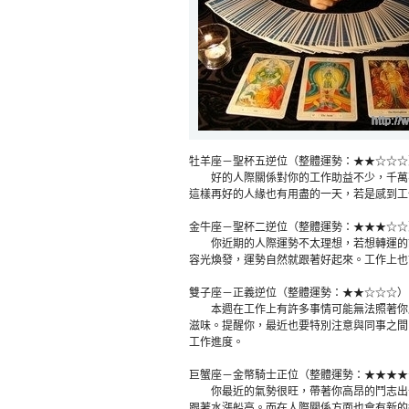
牡羊座－聖杯五逆位（整體運勢：★★☆☆☆
好的人際關係對你的工作助益不少，千萬不
這樣再好的人緣也有用盡的一天，若是感到工
金牛座－聖杯二逆位（整體運勢：★★★☆☆
你近期的人際運勢不太理想，若想轉運的話
容光煥發，運勢自然就跟著好起來。工作上也
雙子座－正義逆位（整體運勢：★★☆☆☆）
本週在工作上有許多事情可能無法照著你原
滋味。提醒你，最近也要特別注意與同事之間
工作進度。
巨蟹座－金幣騎士正位（整體運勢：★★★★
你最近的氣勢很旺，帶著你高昂的鬥志出去
跟著水漲船高。而在人際關係方面也會有新的