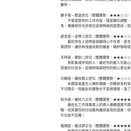
夥伴。
獅子座－教皇逆位（整體運勢：★★★☆☆）
不管是既有的工作內容，還是職位調整、接
免，健康部份也許就在這個時候亮起警訊，如
處女座－金幣八逆位（整體運勢：★★★☆☆
最近你在上班時容易顯得心不在焉，甚至一
責罰你，讓你有改過自新的機會，喝杯咖啡提
天秤座－寶劍二逆位（整體運勢：★★★☆☆
有對象或伴侶的人，最近你的愛人可能心情
怨或吐吐苦水，這個時候請把你的耐心拿出來
天蠍座－權杖騎士逆位（整體運勢：★☆☆☆
本週容易產生火爆的場面，你應該多約束自
不可開交，而最近的運勢也不是很理想，為了
射手座－權杖六正位（整體運勢：★★★★★
最近在工作與事業上的貴人運都還算不錯，
戰，但其實你的付出都有顯而易見的成果，你
升也說不定喔！
魔羯座－魔法師正位（整體運勢：★★★★★