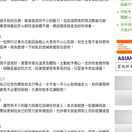
麻痺千
中秋令
豔麗上
手新的任務，都會造成你不小的壓力，加班或熬夜的情況都無可避
台中海
果發現最近肝火較旺或身體不適，應該徹底檢查及好好保養。
示設計
）
些例行公事也可能因為粗心大意而不小心犯錯，好在主管不會刻意地
提神，稍為整理一下紛亂的思緒再重新出發吧！
）
不是很好，需要你拿出溫柔及體貼，主動給予關心，也許他會跟你抱
，傾聽是最好的方式，如果隨便發表意見的話，可是會令他反感喔！
☆）
己任性的脾氣和言行舉止，才不會一不小心就擦槍走火，和同事鬧得
避免不必要的麻煩，凡事你就多忍讓點吧！
）
雖然有不少的壓力與責任加諸在你身上，並且會經歷一些磨練與挑
應該更相信自己的努力是有價值的，也許哪天就能得到上司的提攜或晉
）