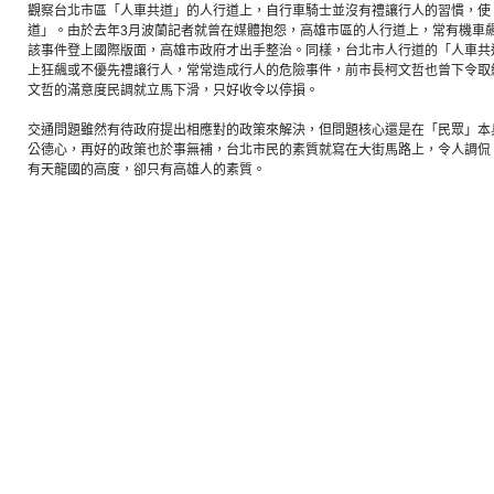
觀察台北市區「人車共道」的人行道上，自行車騎士並沒有禮讓行人的習慣，使
道」。由於去年3月波蘭記者就曾在媒體抱怨，高雄市區的人行道上，常有機車
該事件登上國際版面，高雄市政府才出手整治。同樣，台北市人行道的「人車共
上狂飆或不優先禮讓行人，常常造成行人的危險事件，前市長柯文哲也曾下令取
文哲的滿意度民調就立馬下滑，只好收令以停損。
交通問題雖然有待政府提出相應對的政策來解決，但問題核心還是在「民眾」本
公德心，再好的政策也於事無補，台北市民的素質就寫在大街馬路上，令人調侃
有天龍國的高度，卻只有高雄人的素質。