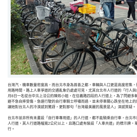
台灣汽、機車數量密度高，而台北市身為首善之都，車輛與人口更是高度密集，
用路時間，路上人車爭道的交通亂象仍處處可見，尤其台北市人行道的「行人與
月8日一名從台中北上洽公的陳姓小姐，在信義路四段的人行道上，為了閃避多
避不急自摔受傷，急速行駛的自行車騎士呼嘯而過，並未停車關心跌坐在地上的
讓她對台北人的冷漠感到驚訝，更對那句「台灣最美麗的風景是人」深感質疑。
台北市並非所有未畫設「自行車專用道」的人行道，都不能騎乘自行車，台北市已
人行道，其人行道路幅寬2公尺以上，且路口處有裝設「人車共道」的標示牌，
行。