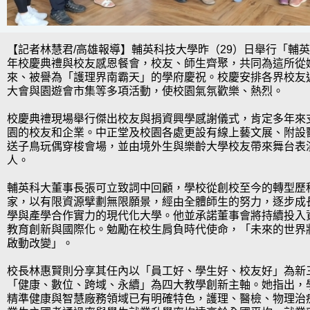
【記者林慧君/高雄報導】輔英科技大學昨（29）日舉行「輔英6
年校慶典禮與校友感恩餐會，校友、師生齊聚，共同為這所從
來、被譽為「護理界南霸天」的學府慶祝。校慶安排各界校友
大會與園遊會市集等多項活動，使校園氣氛歡樂、熱烈。
校慶典禮現場舉行傑出校友與捐資興學感謝儀式，肯定多年來
園的校友和企業。中正堂及校園各處更設有線上藝文展、附設
送子鳥玩偶穿梭會場，並由境外生與樂齡大學校友帶來舞台表
人。
輔英科大董事長張可立致詞中回顧，學校從創校至今的轉型歷
家，以有限資源擘劃無限願景，經由全體師生的努力，逐步成
學與產學合作實力的現代化大學。他並承諾董事會將持續投入
教育創新與國際化。勉勵在校生肩負時代使命，「未來的世界
啟動改變」。
校長林惠賢則分享其任內以「員工好、學生好、校友好」為新
「健康、數位、跨域、永續」為四大教學創新主軸。她指出，
精準健康與智慧廠務領域已有明確特色，護理、醫檢、物理治