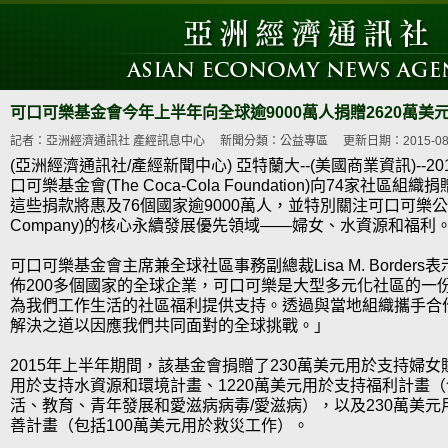
可口可樂基金會今年上半年向全球逾9000萬人捐贈2620萬美
記者：亞洲經濟通訊社 產經訊息中心
新聞分類：公益專區
更新日期：2015-08-1
(亞洲經濟通訊社/產經新聞中心) 亞特蘭大--(美國商業資訊)--
口可樂基金會(The Coca-Cola Foundation)向74家社區組
這些捐款將惠及76個國家逾9000萬人，並特別關注可口可樂公司(Th
Company)的核心永續發展優先領域——婦女、水資源和福利
可口可樂基金會主席兼全球社區事務副總裁Lisa M. Border
佈200多個國家的全球企業，可口可樂是大型多元化社區的一
為我們工作生活的社區福利提供支持。透過與當地組織攜手合
解決之道以因應我們共同面對的全球挑戰。」
2015年上半年期間，該基金會捐贈了230萬美元用於支持婦女
用於支持水資源和環境計畫、1220萬美元用於支持福利計畫
活、教育、青年發展和愛滋病病毒/愛滋病），以及230萬美
善計畫（包括100萬美元用於救災工作）。