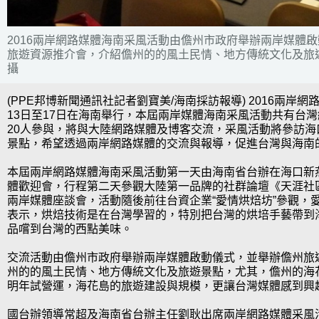
2016兩岸網路媒體海南采風活動由儋州市政府舉辦兩岸媒體
旅遊資源推介會，介紹儋州的的風土民情、地方傳統文化及旅遊
攝
(PPE邦博新聞通訊社記者劉寶美/海南採訪報導) 2016兩岸
13日至17日在海南舉行，本屆兩岸媒體海南采風活動共有台
20人參與，將與大陸網路媒體及博客交流，采風活動將參訪海
景點，希望透過兩岸網路媒體的交流與報導，促進台灣與海南
本屆兩岸網路媒體海南采風活動第一天由海南省台辦在海口新
體歡迎會，行程第二天參觀大陸第一品牌的社群論壇《天涯社
兩岸媒體座談會，活動隨後前往台資企業“愛情烘焙坊”參觀，
表示，烘焙技術是在台灣學習的，特別把台灣的烘培手藝帶到
品嚐到台灣的西點美味。
交流活動由儋州市政府舉辦兩岸媒體啟動儀式，並舉辦儋州旅
州的的風土民情、地方傳統文化及旅遊景點，尤其，儋州的海
明年試營運，海花島的旅遊建設與規模，更讓台灣媒體感到興
國台辦領導常超及海南省台辦主任劉耿出席兩岸網路媒體采風