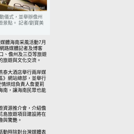
啟動儀式，並舉辦儋州
景點。 記者/劉寶美
網路媒體海南采風活動7月
灣網路媒體記者及博客
口、儋州及三亞等旅遊
的旅遊與文化交流。
燕泰大酒店舉行兩岸媒
區》網站總部，並舉行
愛情烘焙負責人詹夏莉
海南，讓海南民眾也能
遊資源推介會，介紹儋
花島旅遊項目建設將在
趣與驚艷。
活動時除對台灣媒體表