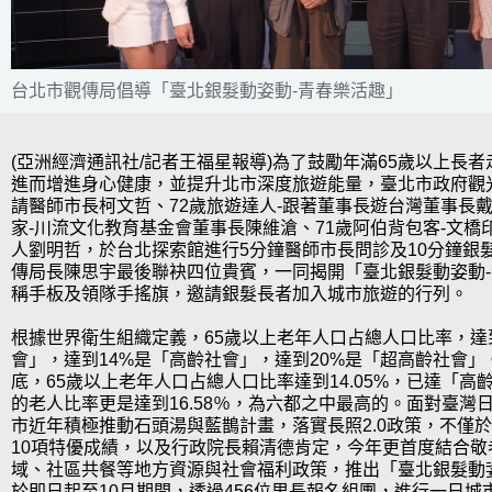
台北市觀傳局倡導「臺北銀髮動姿動-青春樂活趣」
(亞洲經濟通訊社/記者王福星報導)為了鼓勵年滿65歲以上長
進而增進身心健康，並提升北市深度旅遊能量，臺北市政府觀光
請醫師市長柯文哲、72歲旅遊達人-跟著董事長遊台灣董事長戴
家-川流文化教育基金會董事長陳維滄、71歲阿伯背包客-文橋
人劉明哲，於台北探索館進行5分鐘醫師市長問診及10分鐘銀
傳局長陳思宇最後聯袂四位貴賓，一同揭開「臺北銀髮動姿動
稱手板及領隊手搖旗，邀請銀髮長者加入城市旅遊的行列。
根據世界衛生組織定義，65歲以上老年人口占總人口比率，達
會」，達到14%是「高齡社會」，達到20%是「超高齡社會」
底，65歲以上老年人口占總人口比率達到14.05%，已達「高
的老人比率更是達到16.58％，為六都之中最高的。面對臺灣
市近年積極推動石頭湯與藍鵲計畫，落實長照2.0政策，不僅於
10項特優成績，以及行政院長賴清德肯定，今年更首度結合敬
域、社區共餐等地方資源與社會福利政策，推出「臺北銀髮動
於即日起至10月期間，透過456位里長報名組團，進行一日城