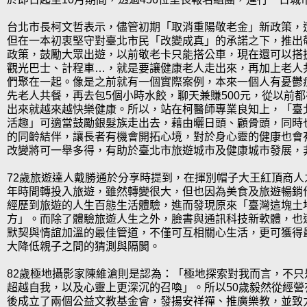
台北市長柯文哲表示，儘管初期「取消重陽敬老金」新政策，
但在一本初衷堅守對臺北市民「改變成真」的承諾之下，推出敬
政策，鼓勵大眾出遊，以前敬老卡只能搭公車，現在還可以搭捷運
觀光巴士、計程車…，就是要讓健康老人走出來，再加上老人
們聚在一起。像是之前就有一個實際案例，本來一個人有憂鬱症
先老人共餐，再去包5個小時水餃，聊天兼賺500元，從以前
出來就越來越快樂健康。所以，站在柯醫師專業良知上，「臺
活趣」可適當鼓勵銀髮族走出去，藉由曬日頭、顧骨頭，同時
的同齡結伴，讓長者有機會開拓心境，對於身心靈的健康也會
改變將可一舉多得，有助於臺北市旅遊城市及健康城市發展，
72歲旅遊達人戴勝通於分享時提到，在揮別帽子大王紅頂商人
年時間轉投入旅遊，雖然轉變很大，但也因為美食及旅遊暢銷
經歷到旅遊的人生百態生活體驗，進而發現原來「臺灣這塊土
方」。而除了體驗旅遊人生之外，臉書與通訊科技新軟體，也
默契與情誼加溫的最佳管道，不僅可互相關心生活，更可獲得
大降低親子之間的猜測與隔閡。
82歲極地攝影家陳維滄則是認為：「極地探索對我而言，不只
超越自我，以及心靈上更深沉的召喚」。所以50歲毅然從經營
後成立了兩個公益文教基金會，發揚安祥禪、推廣樂教，並致