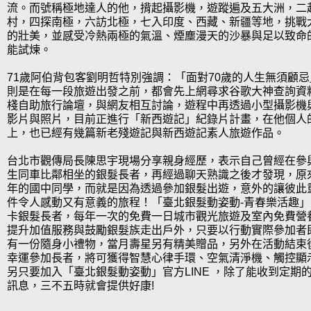
流。而號稱極地達人的他，揹起攝影機，遊蹤遍及五大洲，二
村，四探南極，六訪北極，七入印度、西藏、新疆等地，挑戰
的壯美，並感受冷熱兩極的氣溫、煙塵漫天的沙暴與足以致命
能試煉。
71歲阿伯背包客劉明哲特別強調：「面對70歲的人生無須顧
則是在每一段旅遊出發之前，都會先上網尋求谷歌大神查詢資
棧自助旅行論壇，與網友相互討論，遊程中再透過小型攝影機
影片與照片，目前正進行「新西遊記」紀錄片計畫，在他個人的winprin
上，也已經有幾篇新老殘遊記與新西遊記素人旅遊作品。
台北市觀傳局長陳思宇現場分享親身經歷，表示自己曾經在參
生同車比鄰相坐的銀髮長者，再經過聊天熟識之後才發現，原
年的國中同學，而就是因為透過參加銀髮出遊，意外的讓彼此
件令人感動又有意義的旅程！「臺北銀髮動姿動-青春樂活趣
卡銀髮長者，每年一次的免費一日城市觀光旅遊及室內免費營
提升加值服務與鼓勵銀髮族走出戶外，只要以行動實際參加者
有一份隨身小禮物，當月壽星另有精美贈品，另外在活動結束後
幸運參加長者，將可獲得智慧心律手環、空氣清淨機、觸控顯
另只要加入「臺北銀髮動姿動」官方LINE ，除了能收到定期
訊息，三不五時就會提供好康!