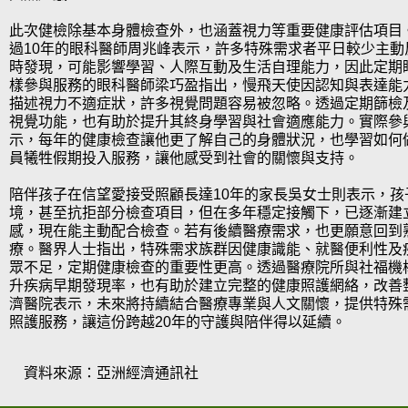
此次健檢除基本身體檢查外，也涵蓋視力等重要健康評估項目
過10年的眼科醫師周兆峰表示，許多特殊需求者平日較少主動
時發現，可能影響學習、人際互動及生活自理能力，因此定期
樣參與服務的眼科醫師梁巧盈指出，慢飛天使因認知與表達能
描述視力不適症狀，許多視覺問題容易被忽略。透過定期篩檢
視覺功能，也有助於提升其終身學習與社會適應能力。實際參
示，每年的健康檢查讓他更了解自己的身體狀況，也學習如何
員犧牲假期投入服務，讓他感受到社會的關懷與支持。
陪伴孩子在信望愛接受照顧長達10年的家長吳女士則表示，孩
境，甚至抗拒部分檢查項目，但在多年穩定接觸下，已逐漸建
感，現在能主動配合檢查。若有後續醫療需求，也更願意回到
療。醫界人士指出，特殊需求族群因健康識能、就醫便利性及
眾不足，定期健康檢查的重要性更高。透過醫療院所與社福機
升疾病早期發現率，也有助於建立完整的健康照護網絡，改善
濟醫院表示，未來將持續結合醫療專業與人文關懷，提供特殊
照護服務，讓這份跨越20年的守護與陪伴得以延續。
資料來源：亞洲經濟通訊社