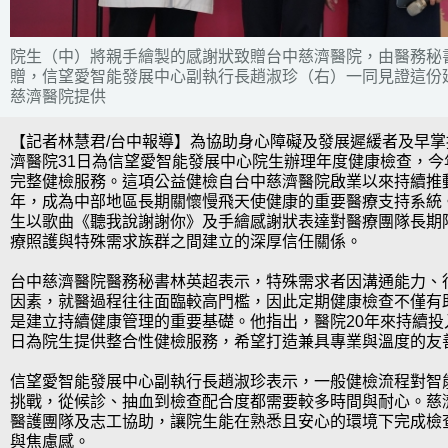
院生（中）將親手繪製的感謝狀致贈台中慈濟醫院，由醫務秘
贈，信望愛智能發展中心副執行長趙淑珍（右）一同見證這份延
慈濟醫院提供
【記者林慧君/台中報導】為協助身心障礙及發展遲緩者及早
濟醫院31日為信望愛智能發展中心院生辦理年度健康檢查，今年
完整健檢服務。這項公益健檢自台中慈濟醫院啟業以來持續推動
年，成為中部地區長期關懷慢飛天使健康的重要醫療支持系統
生以歌曲《聽我說謝謝你》及手繪感謝狀表達對醫療團隊長期
療照護與特殊需求族群之間建立的深厚信任關係。
台中慈濟醫院醫務秘書林英超表示，特殊需求者因溝通能力、
因素，就醫過程往往面臨較高門檻，因此定期健康檢查不僅有
是建立持續健康管理的重要基礎。他指出，醫院20年來持續投
日為院生提供整合性健檢服務，希望打造兼具專業與溫度的友
信望愛智能發展中心副執行長趙淑珍表示，一般健檢流程對智
挑戰，從候診、抽血到檢查配合度都需要較多時間與耐心。慈
醫護團隊及志工協助，讓院生能在熟悉且安心的環境下完成檢
與焦慮感。