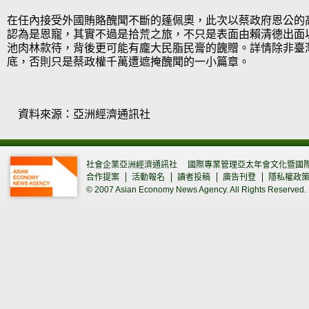
在任內接受外國賄賂醜聞不斷的蓬佩奧，此次以蔡政府恩公的
認為是恩寵，其實不過是拾荒之旅，不只是表面由賴清德出面
池肉林款待，背後更可能有龐大民脂民膏的餽贈。詳情除非臺
底，否則只是蔡政權千萬遭遮掩醜聞的一小篇章。
資料來源：亞洲經濟通訊社
社會企業亞洲經濟通訊社
國際專業管理亞太年會文化暨國
合作提案
活動報名
讀者投稿
廣告刊登
隱私權政
© 2007 Asian Economy News Agency. All Rights Reserved.