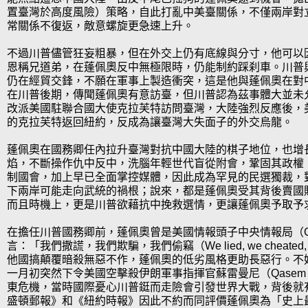
置臺灣於高度風險）策略，自此打亂中美臺關係，不僅兩岸對
常關係不復返，敵意螺旋更急速上升。
不過川普儘管狂妄粗暴，但在外交上仍有底線與分寸，他可以
恩稱兄道弟，在蓬佩奧反中無極限時，仍能制約踩刹車。川普
仍在經貿交鋒，不願在軍事上製造衝突，這是他與蓬佩奧在對
在川普後期，傳聞蓬佩奧有意訪臺，但川普認為茲事體大並未
改派美國駐聯合國大使克拉芙特訪問臺灣，大陸強烈反應後，
的克拉芙特返回紐約，反成為讓臺灣大失面子的外交烏龍。
蓬佩奧在國務卿任內拉升臺灣對抗中國大陸的棋子地位，也增
焰，不斷操作仇中反中，洗腦年輕世代盲從附會，鞏固其政權
制國會，加上早已全面掌控媒體，因此成為罕見的民選獨裁，
下兩岸可能走向武統的禍根；說來，都是蓬佩奧受其背後賣國
而且時機上，更是川普欲藉抗中挽救選情，更讓蓬佩奧予取予
在擔任川普國務卿前，蓬佩奧曾是美國情報頭子中央情報局（C
言：「我們撒謊，我們欺騙，我們偷竊（We lied, we cheated, w
他國搞顛覆暗殺無惡不作，蓬佩奧的低劣風格更助長惡行。不好
一月初突然下令美國空擊殺伊朗軍事指揮官蘇雷曼尼（Qasem So
東危機，當時國際憂心川普鋌而走險會引發世界大戰，背後就
盛頓郵報》和《紐約時報》因此不約而同評價蓬佩奧為「史上