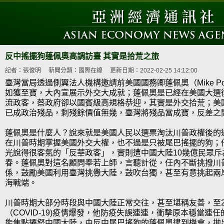
反中搖擺狗蓬佩奧高調訪臺 其實是拾荒之旅
記者：張俊明
新聞分類：國際在線
更新日期：2022-02-25 14:12:00
臺灣當局透過側翼法人機構邀請前美國國務卿蓬佩奧（Mike P
如獲至寶，大內宣展示外交大成就；蓬佩奧是已經在美國大選
流政客，蔡政府卻以國賓級高規格恭迎，其實是外交拾荒；美
已成政治殘品，剩殘餘價值無幾，臺灣將殘品當成寶，反差之
蓬佩奧是什麼人？說來就是美國人民以選票淘汰川普政權後的
在川普時期掌握美國外交大權，也不過是只被尾巴搖擺的狗；
光說得很客氣的「反華政客」，實則遭中國大陸10幾億民眾斥
春。蓬佩奧對這名顧問奉若上師，言聽計從，任內不斷挑撥川
係，鼓勵美國利用臺灣挑釁大陸，鼓吹台獨，甚至有意挑起兩
海戰端。
川普時期大部分時段與中國大陸正常交往，甚至堪稱友善，至2
（COVID-19)疫情爆發，他防疫失誤連連，衝擊原本穩當連
能焦點遷怒中國大陸，由反中尾巴搖狗的蓬佩奧逮到機會，拋