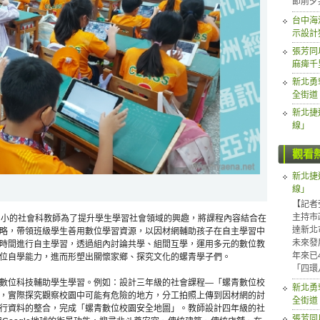
節前夕
台中海
示設計
張芳同
麻痺千
新北勇
全街道
新北捷
線」
觀看
新北捷
線」
【記者
主持市
青國小的社會科教師為了提升學生學習社會領域的興趣，將課程內容結合在
達新北
略，帶領班級學生善用數位學習資源，以因材網輔助孩子在自主學習中
未來發
時間進行自主學習，透過組內討論共學、組間互學，運用多元的數位教
年來已
位自學能力，進而形塑出關懷家鄉、探究文化的螺青學子們。
「四環
數位科技輔助學生學習。例如：設計三年級的社會課程—「螺青數位校
新北勇
，實際探究觀察校園中可能有危險的地方，分工拍照上傳到因材網的討
全街道
行資料的整合，完成「螺青數位校園安全地圖」。教師設計四年級的社
張芳同