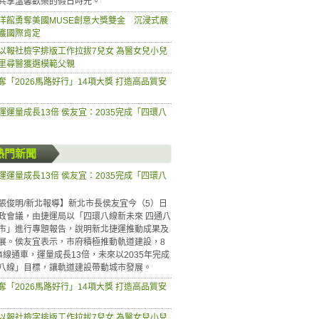
共享溫馨歡樂的假日時光。
洋館勇奪美國MUSE創意大獎雙金 沉浸式展
獲國際肯定
以報社檢字排版工作拉拔7兒女 為醫女兒小兒
里尋醫獲選模範父親
奪「2026馬路好行」14項大獎 打造高品質安
運運量成長13倍 侯友宜：2035完成「四環八
熱門新聞
運運量成長13倍 侯友宜：2035完成「四環八
張俊明/新北報導】新北市長侯友宜今（5）日
政會議，由捷運局以「四環八線新未來 四通八
市」進行專題報告，說明新北捷運推動成果及
展。侯友宜表示，市府積極推動軌道建設，8
4線通車，運量成長13倍，未來以2035年完成
八線」目標，讓軌道建設帶動城市發展。
奪「2026馬路好行」14項大獎 打造高品質安
以報社檢字排版工作拉拔7兒女 為醫女兒小兒