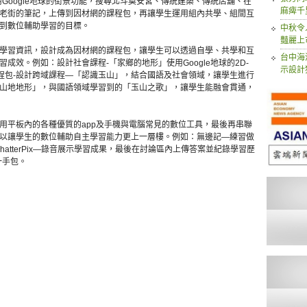
Google地球的街景功能，搜尋北斗奠安宮、傳統建築、傳統店舖、在
麻痺千
老街的筆記，上傳到因材網的課程包，再讓學生運用組內共學、組間互
到數位輔助學習的目標。
中秋令
豔麗上
學習資訊，設計成為因材網的課程包，讓學生可以透過自學、共學和互
台中海
成效。例如：設計社會課程-「家鄉的地形」使用Google地球的2D-
示設計
課程包-設計跨域課程—「認識玉山」，結合國語及社會領域，讓學生進行
山地地形」，與國語領域學習到的「玉山之歌」，讓學生能融會貫通，
用平板內的各種優質的app及手機與電腦常見的數位工具，最後再串聯
以讓學生的數位輔助自主學習能力更上一層樓。例如：無邊記—練習做
hatterPix—錄音展示學習成果，最後在討論區內上傳答案並紀錄學習歷
一手包。