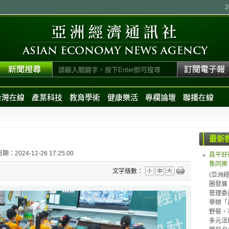
台灣在線
產業科技
教育學術
健康樂活
專欄論壇
聯播在線
最新
：2024-12-26 17:25:00
昌平好
集同樂
文字級數：
(亞洲
圈發展
管理委
舉辦「
野餐、
多元活