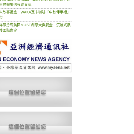
里尋醫獲選模範父親
人欣喜禮盒 WAKA瓦卡咖啡「中秋伴手禮」
市
洋館勇奪美國MUSE創意大獎雙金 沉浸式展
獲國際肯定