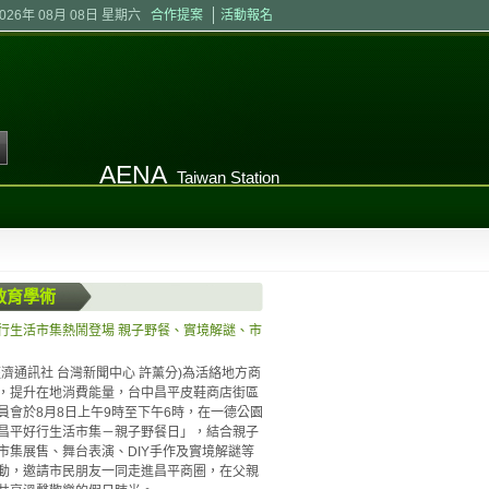
2026年 08月 08日 星期六
合作提案
活動報名
AENA
Taiwan Station
教育學術
行生活市集熱鬧登場 親子野餐、實境解謎、市
經濟通訊社 台灣新聞中心 許薰分)為活絡地方商
，提升在地消費能量，台中昌平皮鞋商店街區
員會於8月8日上午9時至下午6時，在一德公園
昌平好行生活市集－親子野餐日」，結合親子
市集展售、舞台表演、DIY手作及實境解謎等
動，邀請市民朋友一同走進昌平商圈，在父親