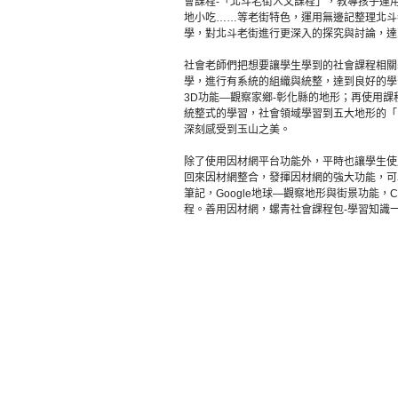
會課程-「北斗老街人文課程」，教導孩子運用
地小吃……等老街特色，運用無邊記整理北斗
學，對北斗老街進行更深入的探究與討論，達
社會老師們把想要讓學生學到的社會課程相關
學，進行有系統的組織與統整，達到良好的學習
3D功能—觀察家鄉-彰化縣的地形；再使用
統整式的學習，社會領域學習到五大地形的「
深刻感受到玉山之美。
除了使用因材網平台功能外，平時也讓學生使
回來因材網整合，發揮因材網的強大功能，可
筆記，Google地球—觀察地形與街景功能，C
程。善用因材網，螺青社會課程包-學習知識