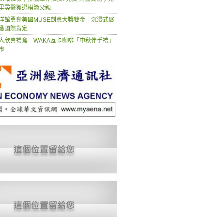
里尋醫獲選模範父親
洋館勇奪美國MUSE創意大獎雙金 沉浸式展
獲國際肯定
人欣喜禮盒 WAKA瓦卡咖啡「中秋伴手禮」
市