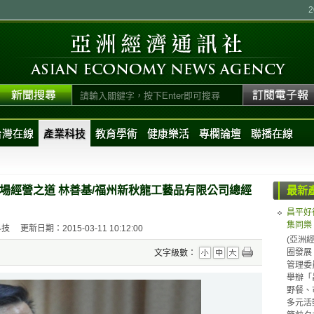
台灣在線
產業科技
教育學術
健康樂活
專欄論壇
聯播在線
場經營之道 林善基/福州新秋龍工藝品有限公司總經
最新
昌平好
集同樂
科技
更新日期：2015-03-11 10:12:00
(亞洲
圈發展
文字級數：
管理委
舉辦「
野餐、
多元活