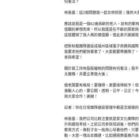
何看法？
林善基：這2個問題我一起合併回答；僅供大
應該說我是一個62歲高齡的老人，該有的都
值觀的夢想而來，所以我還是在不斷的探索與
這就體現了我人格的價值觀，借此表示謝謝我
把新秋龍團隊建設成福州區域電子商務與國際
我要求他們都快畢業了，大家都要帶團隊了，
來與希望！
關於員工持有股股權制的問題有何看法；我不
太複雜，非要企業做大後；
做老闆要有格局！要懂得，更要捨得給予！但
激勵人心的，要公開，透明，公平，公正！今
與大家合作！謝謝！
記者：你在日常團隊建設管理中都是怎樣做的
林善基：我們公司比較注重就是家文化團隊的
升和績效考核。之前公司參與培訓後，他們的
教育方式，像對子女一般用心培養他們，只要
動，大家一塊出去團建，比如通過舞臺展示自