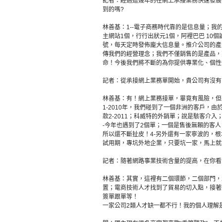
記者：經過這幾年的在網上承接業務快速發展
到的嗎?
林善基：1--電子商務時代靠的是信息量；
主網站1個，行行出狀元1個，阿裡巴巴 10個
號，每天定時發佈龐大信息量。推介公司的產品
傳我們的經營理念；我們不僅銷售的是產品，
命！今後我們將不斷的為你提供專業化、個性
記者：從承接網上業務單開始，貴公司有沒有
林善基：有！網上業務接單，畢竟有風險，但
1-2010年，我們碰到了一個非洲的客戶，
款2-2011；科威特的外銷單；說是駭客介
-今年也遇到了2個單；一個是售後無賴的客
所以還不斷扯皮！4-另外還有一家寧波的，
試用期，專坑外地企業，只要坑一家，馬上就
記者：隨著網路事業技術含量的提高，在你看
林善基：其實，這裡有二個環節，二個部門，
置；電商技術人才找到了貿易的切入點，接著
簽單跟單等！
一家公司2類人才缺一都不行！我的個人理解