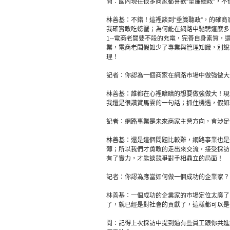
問：國內現在很多商家都喜歡“垂簾聽政”，
林善基：不錯！這裡談到“垂簾聽政”，的確
我確實敢吃螃蟹；為何能在網路中馳騁這麼多
1--電商老闆要不段的充電，完善自身素質
業，電商老闆假如少了專業與管理知識，別說
理！
記者：你認為一個商家在網路市場中做強做大
林善基：誰都在心裡暗暗的想要做強做大！現實畢
我還是很讚賞馬雲的一句話；抓住機遇，假如
記者：網路事業是未來商家主營方向，會涉足
林善基：還是這個問題比較難，網路事業也是
薄；所以我們才勇敢的走出來交流，接受採訪
有了實力，才能談競爭對手相鼎立的局面！
記者：你認為應當如何做一個成功的企業家？
林善基：一個成功的企業家的市場定位太廣了
了，就已經是對社會的貢獻了，這樣都可以是
問：記得上次採訪中提到過有些員工跟你共進