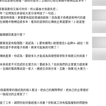
不像你這麼敢吃螃蟹，請問你是持了怎樣的心態在網路中馳騁這麼多年？
商家都喜歡但又無可奈何，所以最後才局面失控；
年？記得我在商會給大家分享時說了一句話；
，還要與時俱進！更需要有超前意識與創新！因為電子商務是新時代的產
在網路中馳騁這麼多年，看到的是倒的比傳統企業還要快！2-就是管
最關鍵因素是什麼？
竟是有點殘酷！我認為：1-要有團隊2-經營理念3-品牌!4--誠信！但
現在還不參與電子商務，將來可能無商可務了！
傳統產業，你認為，要經多久才能成為與理想競爭對手相鼎立的局面？
未來商家不可否認的主營方向！要經多久？目前我們的企業實力還很單
。全國的電商應該是一家人，通過交流與分享，互動，抱團 壯大實力，
!我最簡單的描述我的個人看法，把自己的團隊帶好，把自己的企業做好
一個成功的企業家了！
退了三年，請問你如何看經理人培養？你對員工持有股股權制的問題有