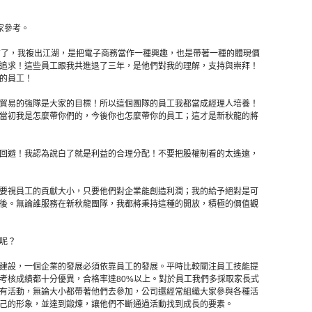
家參考。
有了，我複出江湖，是把電子商務當作一種興趣，也是帶著一種的體現價
追求！這些員工跟我共進退了三年，是他們對我的理解，支持與崇拜！
的員工！
貿易的強隊是大家的目標！所以這個團隊的員工我都當成經理人培養！
當初我是怎麼帶你們的，今後你也怎麼帶你的員工；這才是新秋龍的將
回避！我認為說白了就是利益的合理分配！不要把股權制看的太遙遠，
要視員工的貢獻大小，只要他們對企業能創造利潤；我的給予絕對是可
後。無論誰服務在新秋龍團隊，我都將秉持這種的開放，積極的價值觀
呢？
建設，一個企業的發展必須依靠員工的發展。平時比較關注員工技能提
考核成績都十分優異，合格率達80%以上。對於員工我們多採取家長式
有活動，無論大小都帶著他們去參加，公司還經常組織大家參與各種活
己的形象，並達到鍛煉，讓他們不斷通過活動找到成長的要素。