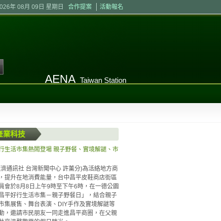
2026年 08月 09日 星期日
合作提案
活動報名
AENA
Taiwan Station
產業科技
行生活市集熱鬧登場 親子野餐、實境解謎、市
經濟通訊社 台灣新聞中心 許薰分)為活絡地方商
，提升在地消費能量，台中昌平皮鞋商店街區
員會於8月8日上午9時至下午6時，在一德公園
昌平好行生活市集－親子野餐日」，結合親子
市集展售、舞台表演、DIY手作及實境解謎等
動，邀請市民朋友一同走進昌平商圈，在父親