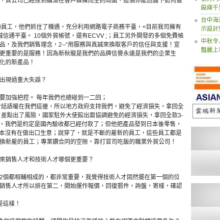
，貴公司已經達到讓潛在客戶蜂擁而至的局面，這個你能透露下如何做
麻痺千
台中海
我的員工，他們抓住了機遇，充分利用網路電子商務平臺，<目前我司擁有
示設計
誠信通平臺。 10個外貿帳號，還有ECVV ;；員工另外開發的多個免費帳
中秋令
，及我們銷售理念，2--“用服務與真誠來換取客戶的信任與支援！宣
豔麗上
更重要的是服務！因為新秋龍是我們的品牌信譽永遠是我們的企業生
化的新產品！
出現過重大失誤？
要加強把控。 每年我們也總碰到一二回；
由於話語權在我們這邊，所以地方政府支持我們，避免了經濟損失，拿回全
入；差點出了風險，國家駐外大使館出面協調避免的經濟損失，拿回全款3-
人，我們是約定是國內驗收都已經付款了；但他把產品發到日本後零售，
根本沒有在做出口生意；說穿了，就是不斷的雇新的員工，這些員工都是
換新雇的員工；專業鑽合同的空隙，靠打官司吃飯的職業外貿公司！
來銷售人才和技術人才哪個更重要？
2個都相輔相成的，都非常重要，我覺得技術人才固然擺在第一個的位
銷售人才所以排在第二，開始運作報價，回復郵件，詢盤，寄樣，確認
是這樣！