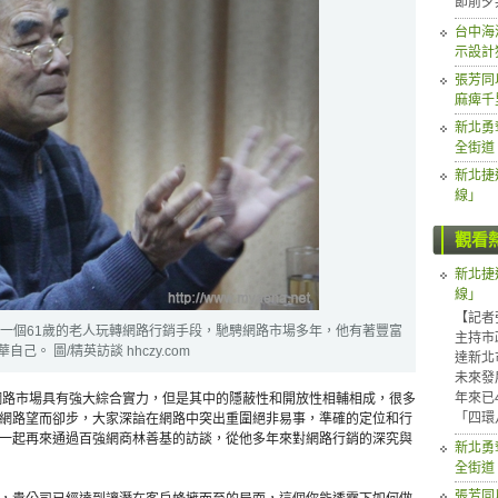
節前夕
台中海
示設計
張芳同
麻痺千
新北勇
全街道
新北捷
線」
觀看
新北捷
線」
【記者
，一個61歲的老人玩轉網路行銷手段，馳騁網路市場多年，他有著豐富
主持市
。 圖/精英訪談 hhczy.com
達新北
未來發
年來已
我們深知網路市場具有強大綜合實力，但是其中的隱蔽性和開放性相輔相成，很多
「四環
網路望而卻步，大家深諳在網路中突出重圍絕非易事，準確的定位和行
一起再來通過百強網商林善基的訪談，從他多年來對網路行銷的深究與
新北勇
全街道
張芳同