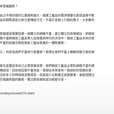
來發展趨勢？
品占市場份額的比重越來越大，福建工藝品的需求總量也是成直線不斷
品的銷售還是比較注重傳統方式，不善於走線上行銷的路子，大多數的
發展還是需要搭建一個獨立的網路平臺，建立獨立的商場網站，把閩侯
路平臺將閩侯工藝品帶入這個電商時代的洪流中。閩侯工藝品未來的發
平臺的搭建也將是閩侯工藝品發展的一種新趨勢。
元，你認為我們平臺有什麼優勢？更想在我們平臺上瞭解到哪方面的資
首先是要認准自己企業發展目標，我們閩侯工藝品企業對網路平臺的選
傳成效。目前就這個平臺來說，我相信未來會有一個很好的發展前景，
沒有多少的時候再流覽資訊，但是個人比較關注政策實事，會經常關注
巴福建商盟的動態，關注那些網商成功經歷分享。
/dhjy/show/8370.shtml