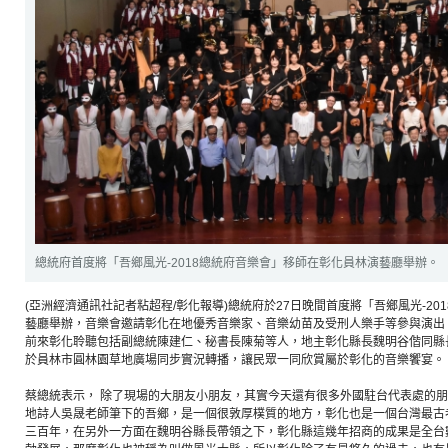
總統府首度將「吾鄉風光-2018總統府音樂會」移師在彰化員林演藝廳舉辦。
(亞洲經濟通訊社記者粘超程/彰化報導)總統府於27日晚間首度將「吾鄉風光-2
藝廳舉辦，音樂會邀請彰化在地優秀音樂家、音樂幼苗及受刑人樂手等參與演出
前來彰化聆聽包括副總統陳建仁、秘書長陳菊等人，地主彰化縣長魏明谷偕同縣
於員林市圓林園草地廣場同步實況轉播，讓民眾一同欣賞屬於彰化的音樂饗宴。
蔡總統表示， 除了現場的大朋友小朋友，其實今天還有很多外國駐台代表處的
地詩人吳晟老師筆下的吾鄉，是一個很敦厚樸質的地方，彰化也是一個台灣最古
三百年，在另外一方面在魏明谷縣長帶領之下，彰化縣這幾年招商的成果是全台