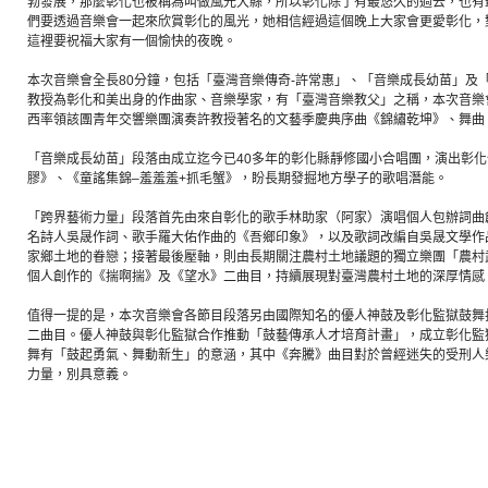
勃發展，那麼彰化也被稱為叫做風光大縣，所以彰化除了有最悠久的過去，也有
們要透過音樂會一起來欣賞彰化的風光，她相信經過這個晚上大家會更愛彰化，
這裡要祝福大家有一個愉快的夜晚。
本次音樂會全長80分鐘，包括「臺灣音樂傳奇-許常惠」、「音樂成長幼苗」及
教授為彰化和美出身的作曲家、音樂學家，有「臺灣音樂教父」之稱，本次音樂
西率領該團青年交響樂團演奏許教授著名的文藝季慶典序曲《錦繡乾坤》、舞曲
「音樂成長幼苗」段落由成立迄今已40多年的彰化縣靜修國小合唱團，演出彰
膠》、《童謠集錦–羞羞羞+抓毛蟹》，盼長期發掘地方學子的歌唱潛能。
「跨界藝術力量」段落首先由來自彰化的歌手林助家（阿家）演唱個人包辦詞曲
名詩人吳晟作詞、歌手羅大佑作曲的《吾鄉印象》，以及歌詞改編自吳晟文學作
家鄉土地的眷戀；接著最後壓軸，則由長期關注農村土地議題的獨立樂團「農村
個人創作的《揣啊揣》及《望水》二曲目，持續展現對臺灣農村土地的深厚情感
值得一提的是，本次音樂會各節目段落另由國際知名的優人神鼓及彰化監獄鼓舞
二曲目。優人神鼓與彰化監獄合作推動「鼓藝傳承人才培育計畫」，成立彰化監
舞有「鼓起勇氣、舞動新生」的意涵，其中《奔騰》曲目對於曾經迷失的受刑人
力量，別具意義。