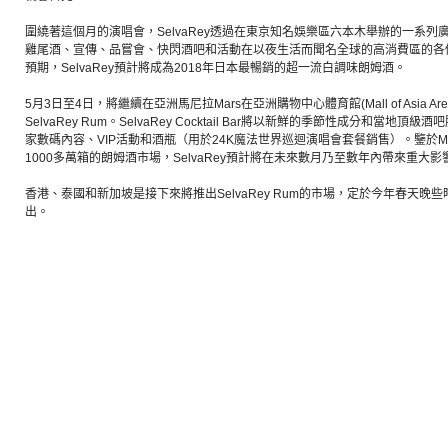
圍繞著這個月的演唱會，SelvaRey透過在東京知名娛樂區六本木舉辦的一系
雞尾酒、宣傳、品嘗會、快閃酒吧和活動在以夜生活而聞名全球的高消費區的各
預期，SelvaRey預計將成為2018年日本最暢銷的超一流白調味朗姆酒。
5月3日至4日，將繼續在亞洲馬尼拉Mars在亞洲購物中心體育館(Mall of Asia 
SelvaRey Rum。SelvaRey Cocktail Bar將以新鮮的季節性成分和當
家數碼內容、VIP活動和酒瓶（用於24K魔法世界巡迴演唱會套餐銷售）。鑒於M
1000多萬箱的朗姆酒市場，SelvaRey預計將在未來數月乃至數年內帶來重大影
香港、泰國和新加坡是接下來將推出SelvaRey Rum的市場，定於今年春天晚
出。