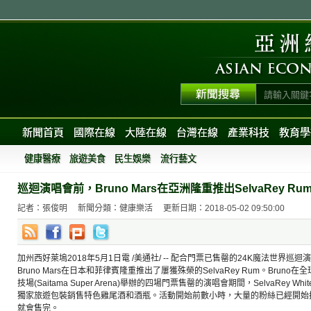
新聞首頁
國際在線
大陸在線
台灣在線
產業科技
教育學
健康醫療
旅遊美食
民生娛樂
流行藝文
巡迴演唱會前，Bruno Mars在亞洲隆重推出SelvaRey Ru
記者：張俊明
新聞分類：健康樂活
更新日期：2018-05-02 09:50:00
加州西好萊塢2018年5月1日電 /美通社/ -- 配合門票已售罄的24K魔法世界巡迴演唱會(24
Bruno Mars在日本和菲律賓隆重推出了屢獲殊榮的SelvaRey Rum。Bru
技場(Saitama Super Arena)舉辦的四場門票售罄的演唱會期間，SelvaRey Whi
獨家旅遊包裝銷售特色雞尾酒和酒瓶。活動開始前數小時，大量的粉絲已經開始
就會售完。