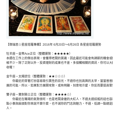
【傑瑞思☆星座塔羅專欄】2016年 6月20日～6月26日 各星座塔羅運勢
牡羊座－金幣Ace正位（整體運勢：★★★★★）
本週在工作上的傑出表現，會獲得老闆的賞識，因此最近可能會有調薪的機會或
帳不少。除了正財以外，投資理財的成果也不差，多接觸相關的資訊，你可以大
收喔！
金牛座－太陽逆位（整體運勢：★★☆☆☆）
你最近的穿著打扮容易吸引異性的目光，不過你也別高興的太早，當當普普
展的可能，所以，如果對方展開攻勢，或有明顯、刻意地示愛，你反而要提高警
雙子座－寶劍騎士正位（整體運勢：★★★★☆）
你最近在職場的氣勢很旺，也是老闆身邊的大紅人，不過太過招搖的話也容
點小事與麻煩對你來說不算什麼，也不減你的鬥志與魅力，不過，低調一點總是
人。