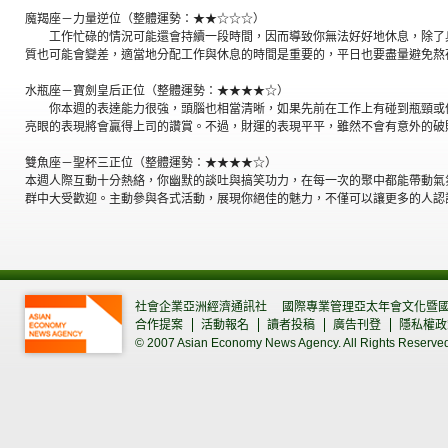
魔羯座－力量逆位（整體運勢：★★☆☆☆）
工作忙碌的情況可能還會持續一段時間，因而導致你無法好好地休息，除了
質也可能會變差，適當地分配工作與休息的時間是重要的，平日也要盡量避免熬
水瓶座－寶劍皇后正位（整體運勢：★★★★☆）
你本週的表達能力很強，頭腦也相當清晰，如果先前在工作上有碰到瓶頸或
亮眼的表現將會贏得上司的讚賞。不過，財運的表現平平，雖然不會有意外的破
雙魚座－聖杯三正位（整體運勢：★★★★☆）
本週人際互動十分熱絡，你幽默的談吐與搞笑功力，在每一次的聚中都能帶動氣
群中大受歡迎。主動參與各式活動，展現你絕佳的魅力，不僅可以讓更多的人認
社會企業亞洲經濟通訊社
國際專業管理亞太年會文化暨
合作提案
活動報名
讀者投稿
廣告刊登
隱私權政
© 2007 Asian Economy News Agency. All Rights Reserve