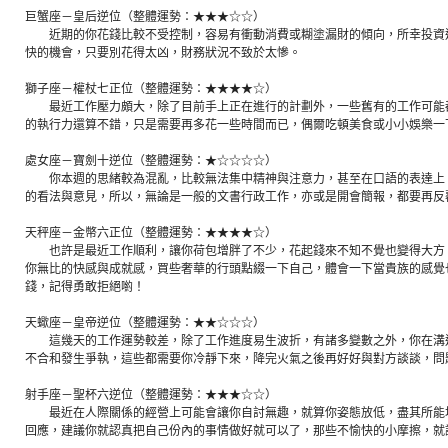
巨蟹座－皇后逆位（整體運勢：★★★☆☆）
近期的你花錢比較不受控制，容易有衝動消費或糊塗漏財的傾向，所幸投資
快的機會，只要別花得太凶，財務狀況不致於太慘。
獅子座－權杖七正位（整體運勢：★★★★☆）
最近工作壓力頗大，除了目前手上正在進行的計劃外，一些舊有的工作可能
的執行力還算不錯，只是需要再多花一些時間而已，偶爾吃頓美食或小小娛樂一
處女座－寶劍十逆位（整體運勢：★☆☆☆☆）
你本週的思緒較為混亂，比較無法集中精神與注意力，甚至在口語的表達上
的看法與意見，所以，無論是一般的文書行政工作，亦或是開會簡報，都要再反
天秤座－金幣六正位（整體運勢：★★★★☆）
也許是最近工作順利，讓你荷包增胖了不少，花起錢來不知不覺也變得大方
你無比的快感與成就感，買些奢華的行頭點綴一下自己，體會一下當貴族的感覺
錢，記得勇敢拒絕喲！
天蠍座－皇帝逆位（整體運勢：★★☆☆☆）
這幾天的工作運勢較差，除了工作進度易生波折，有諸多變數之外，你在溝
不合和發生爭執，這些都需要你冷靜下來，降完火氣之後再好好與對方談談，問
射手座－聖杯六逆位（整體運勢：★★★☆☆）
最近在人際關係的經營上可能會讓你自討無趣，就算你姿態放低，盡其所能
回應，建議你就認真把自己份內的事情做好就可以了，那些不愉快的小摩擦，就