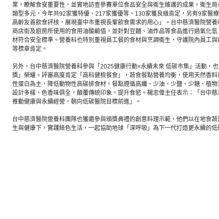
業，瞭解食安重要性，並實地訪查參賽單位食品安全與衛生維護的成果。衛生局
類型多元，今年共92家獲特優、217家獲優等、130家獲良級肯定，另有9家醫
高齡友善飲食評核，展現臺中市重視長輩飲食需求的用心」。台中慈濟醫院營養
商店街及廚房所使用的食用油酸鹼值，並針對豆麵、油炸品等食品進行過氧化氫
材符合安全標準。營養科也特別重視員工餐的食材與烹調衛生，守護院內員工與
等標章肯定。
另外，台中慈濟醫院營養科參與「2025健康行動×永續未來 低碳市集」活動，
獎」榮耀。評審高度肯定「高科健檢餐食」，蔬食餐點營養均衡，使用天然香料
性蛋白為主，降低動物性高碳排食材。餐點遵循高纖、少油、少鹽、少糖、植物
設計多樣、色香味俱全，顛覆傳統印象，提升食慾。楊忠偉主任表示：「台中慈
推動健康與永續經營，朝向低碳醫院目標前進」。
台中慈濟醫院營養科團隊也獲邀參與頒獎典禮的創意料理示範，他們以在地食蔬
生與健康下，實踐綠色生活，一起協助地球「深呼吸」為下一代打造更永續的低