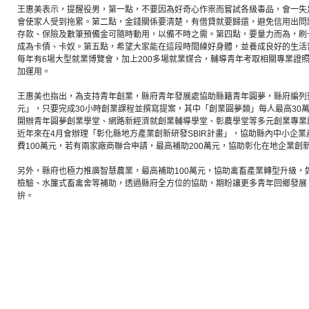
王惠美表示，提醒役男，第一點，不要因為好奇心作祟而嘗試各級毒品，會一失
會使家人受到拖累。第二點，金錢關係要清楚，有借貸就要歸還，避免信用出問
存款、保險及數筆預備金可隨時動用，以備不時之需。第四點，要量力而為，刷
成為卡債、卡奴。第五點，希望大家能在這段時間練好身體，並養成良好的生活
每年有6場大型就業博覽會，加上200多場就業媒合，輔導青年考取相關專業證
加運用。
王惠美也指出，為支持青年創業，縣府青年發展處協助縣籍青年圓夢，縣府編列預
元」，只要完成30小時創業課程並撰寫提案，其中「創業圓夢類」每人最高30
開辦青年圓夢創業學堂、網路新經濟就創業輔導學堂、彰農學堂等多元創業專業
近年來在4月會辦理「彰化縣地方產業創新研發SBIR計畫」，協助縣內中小企
費100萬元，若有兩家廠商聯合申請，最高補助200萬元，協助彰化在地企業創
另外，縣府也極力推廣智慧農業，最高補助100萬元，協助禽畜產業轉型升級，
檢驗、水簾式畜禽舍等補助，透過縣府全方位的協助，期盼讓更多青年回鄉發展
拚。