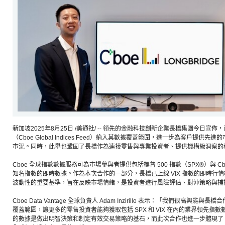
新加坡2025年8月25日 /美通社/ -- 領先的金融科技創新企業長橋集團今日宣佈，
（Cboe Global Indices Feed）納入其數據覆蓋範圍，進一步為客戶提
市況。同時，此舉也鞏固了長橋作為連接零售與專業投資者、提供機構級洞察的
Cboe 全球指數數據服務可為市場參與者提供包括標普 500 指數（SPX®）與 C
知名指數的即時數據。作為本次合作的一部分，長橋已上線 VIX 指數的即時行情
波動性的重要基準，旨在反映市場情緒，是投資者進行風險評估、對沖策略與捕
Cboe Data Vantage 全球負責人 Adam Inzirillo 表示：「我們很高興能
覆蓋範圍，讓更多的零售投資者能夠獲取包括 SPX 和 VIX 在內的業界領先指
的數據是做出明智決策和制定有效交易策略的基石，而此次合作也進一步體現了 C