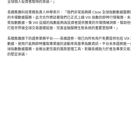
全球個人投資者取得的承諾。」
長橋集團科技業務負責人仲華表示：「我們非常高興將 Cboe 全球指數數據服
的市場數據服務。此次合作標誌著我們已正式上線 VIX 指數的即時行情報價，未來
質指數數據。像 VIX 這樣的指數能夠為投資者提供寶貴的市場情緒洞察，幫助
打造世界級全球交易基礎設施、完善金融服務生態系統的重要里程碑。」
長橋集團旗下的證券業務平台——長橋證券，現已向所有用戶免費提供包括 VIX 與
數據，使用戶能夠即時獲取專業級的波動率與基準指數資訊。平台未來還將進一步擴
球指數數據服務，並推出更完善的風險管理工具，彰顯長橋致力於普及專業交易
的堅定承諾。