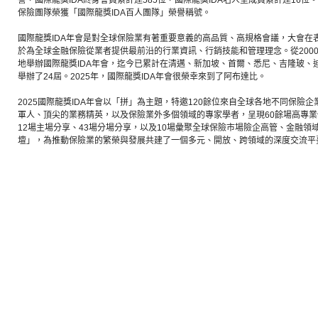
譽，國際龍獎IDA終身會員累計達585位，國際龍獎IDA名人堂成員累計達16位。
保險團隊榮獲「國際龍獎IDA百人團隊」榮譽稱號。
國際龍獎IDA年會是對全球保險業有著重要意義的高品質、高規格會議，大會在表
於為全球金融保險從業者提供最前沿的行業資訊、行銷技能和管理理念。從200
地舉辦國際龍獎IDA年會，迄今已累計在清邁、新加坡、首爾、悉尼、吉隆玻、
舉辦了24屆。2025年，國際龍獎IDA年會很榮幸來到了阿布達比。
2025國際龍獎IDA年會以「拼」為主題，特邀120餘位來自全球各地不同保險
軍人、頂尖的業務精英，以及保險業外多個領域的專家學者，呈現60餘場高專
12場主場分享、43場分場分享，以及10場彙聚全球保險市場險企高管、金融領域
壇」，為推動保險業的繁榮與發展共建了一個多元、開放、跨領域的深度交流平