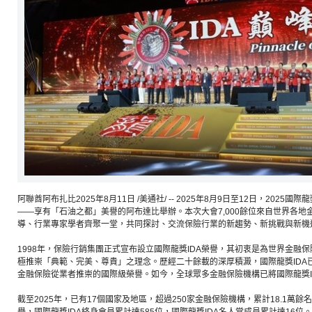
阿聯酋阿布扎比2025年8月11日 /美通社/ -- 2025年8月9日至12日，2025
——享有「石油之都」美譽的阿布達比舉辦。本次大會7,000餘位來自世界各
導、行業專家學者齊聚一堂，共同探討、交流保險行業的新趨勢、新挑戰與新機
1998年，保險行銷集團正式宣布設立國際龍獎IDA榮譽，其初衷是為世界金融
極推崇「典範、完美、尊貴」之理念。歷經二十餘載的深厚積澱，國際龍獎IDA
金融保險從業者推崇的國際級榮譽。如今，全球眾多金融保險機構已將國際龍獎I
截至2025年，已有17個國家及地區，超過250家金融保險機構，累計18.1萬餘